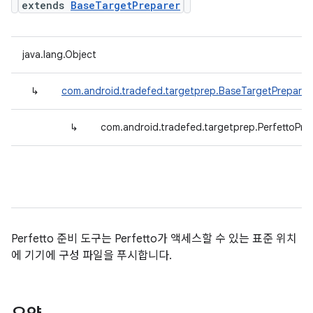
extends
BaseTargetPreparer
java.lang.Object
↳
com.android.tradefed.targetprep.BaseTargetPreparer
↳
com.android.tradefed.targetprep.PerfettoPre
Perfetto 준비 도구는 Perfetto가 액세스할 수 있는 표준 위치
에 기기에 구성 파일을 푸시합니다.