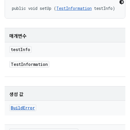
public void setUp (
TestInformation
 testInfo)
매개변수
test
Info
Test
Information
생성 값
Build
Error