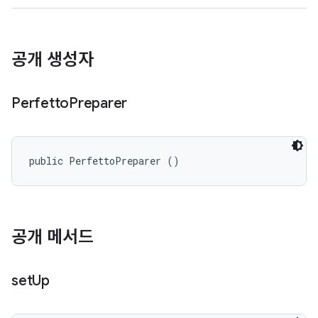
공개 생성자
Perfetto
Preparer
public PerfettoPreparer ()
공개 메서드
set
Up