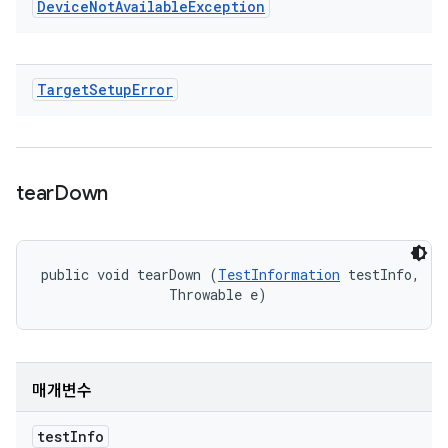
Device
Not
Available
Exception
Target
Setup
Error
tear
Down
public void tearDown (
TestInformation
 testInfo, 

                Throwable e)
매개변수
test
Info