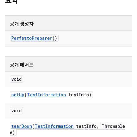
요약
공개 생성자
Perfetto
Preparer
()
공개 메서드
void
set
Up
(
Test
Information
test
Info)
void
tear
Down
(
Test
Information
test
Info
,
Throwable
e)