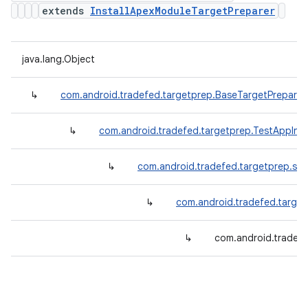
extends
InstallApexModuleTargetPreparer
java.lang.Object
↳
com.android.tradefed.targetprep.BaseTargetPreparer
↳
com.android.tradefed.targetprep.TestAppInst
↳
com.android.tradefed.targetprep.suit
↳
com.android.tradefed.target
↳
com.android.tradef