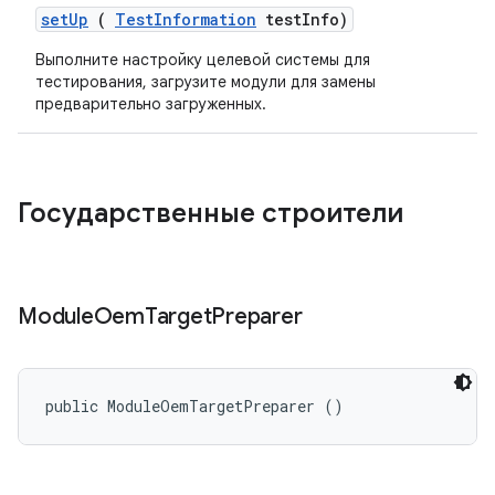
set
Up
(
Test
Information
test
Info)
Выполните настройку целевой системы для
тестирования, загрузите модули для замены
предварительно загруженных.
Государственные строители
Module
Oem
Target
Preparer
public ModuleOemTargetPreparer ()