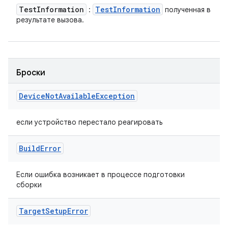
Test
Information
Test
Information
:
полученная в
результате вызова.
Броски
Device
Not
Available
Exception
если устройство перестало реагировать
Build
Error
Если ошибка возникает в процессе подготовки
сборки
Target
Setup
Error