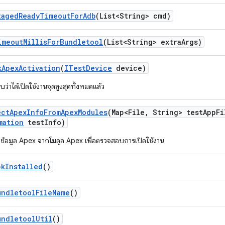
taged
Ready
Timeout
For
Adb
(List<String> cmd)
imeout
Millis
For
Bundletool
(List<String> extra
Args)
k
Apex
Activation
(
ITest
Device
device)
ว่าได้เปิดใช้งานจุดสูงสุดทั้งหมดแล้ว
ect
Apex
Info
From
Apex
Modules
(Map<File
,
String> test
App
Fi
mation
test
Info)
้อมูล Apex จากโมดูล Apex เพื่อตรวจสอบการเปิดใช้งาน
pk
Installed
()
undletool
File
Name
()
undletool
Util
()