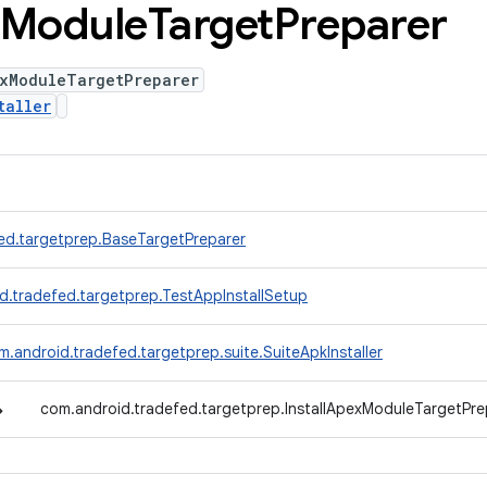
Module
Target
Preparer
exModuleTargetPreparer
taller
ed.targetprep.BaseTargetPreparer
d.tradefed.targetprep.TestAppInstallSetup
m.android.tradefed.targetprep.suite.SuiteApkInstaller
↳
com.android.tradefed.targetprep.InstallApexModuleTargetPre