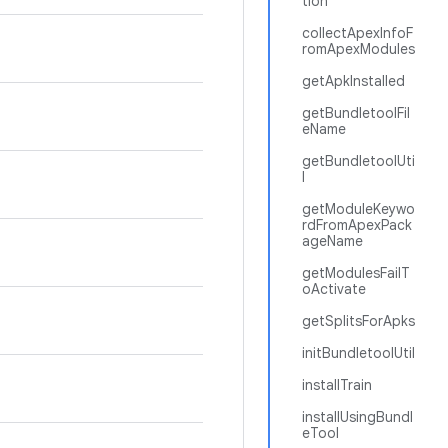
tion
collectApexInfoF
romApexModules
getApkInstalled
getBundletoolFil
eName
getBundletoolUti
l
getModuleKeywo
rdFromApexPack
ageName
getModulesFailT
oActivate
getSplitsForApks
initBundletoolUtil
installTrain
installUsingBundl
eTool