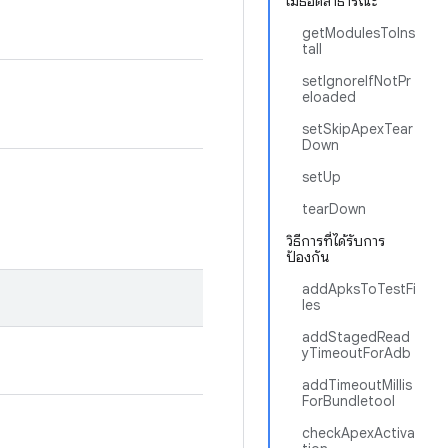
เมธอดสาธารณะ
getModulesToIns
tall
setIgnoreIfNotPr
eloaded
setSkipApexTear
Down
setUp
tearDown
วิธีการที่ได้รับการ
ป้องกัน
addApksToTestFi
les
addStagedRead
yTimeoutForAdb
addTimeoutMillis
ForBundletool
checkApexActiva