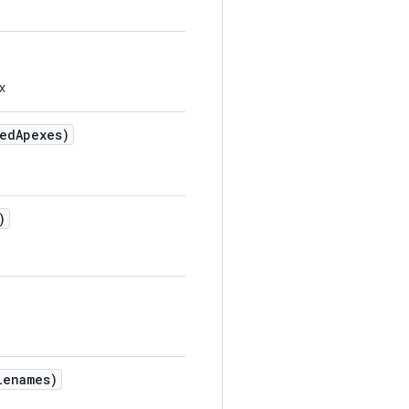
x
ted
Apexes)
)
lenames)