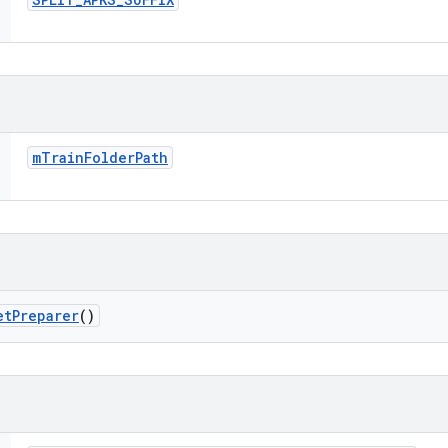
m
Train
Folder
Path
et
Preparer
()