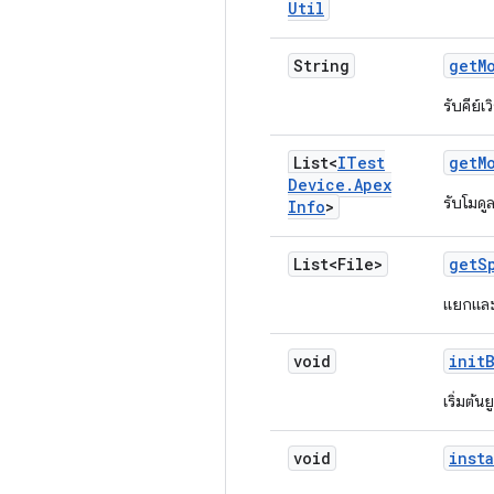
Util
String
get
M
รับคีย์
List<
ITest
get
M
Device
.
Apex
รับโมดูล
Info
>
List<File>
get
S
แยกและ
void
init
เริ่มต้น
void
insta