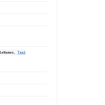
le
Names
,
Test