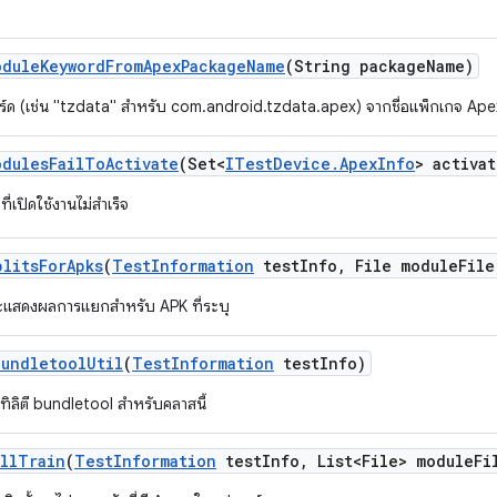
odule
Keyword
From
Apex
Package
Name
(String package
Name)
เวิร์ด (เช่น "tzdata" สำหรับ com.android.tzdata.apex) จากชื่อแพ็กเกจ Ape
odules
Fail
To
Activate
(Set<
ITest
Device
.
Apex
Info
> activa
ที่เปิดใช้งานไม่สำเร็จ
plits
For
Apks
(
Test
Information
test
Info
,
File module
File
แสดงผลการแยกสำหรับ APK ที่ระบุ
Bundletool
Util
(
Test
Information
test
Info)
ยูทิลิตี bundletool สำหรับคลาสนี้
ll
Train
(
Test
Information
test
Info
,
List<File> module
Fi