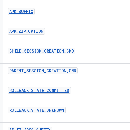
APK
_
SUFFIX
APK
_
ZIP
_
OPTION
CHILD
_
SESSION
_
CREATION
_
CMD
PARENT
_
SESSION
_
CREATION
_
CMD
ROLLBACK
_
STATE
_
COMMITTED
ROLLBACK
_
STATE
_
UNKNOWN
SPLIT
_
APKS
_
SUFFIX