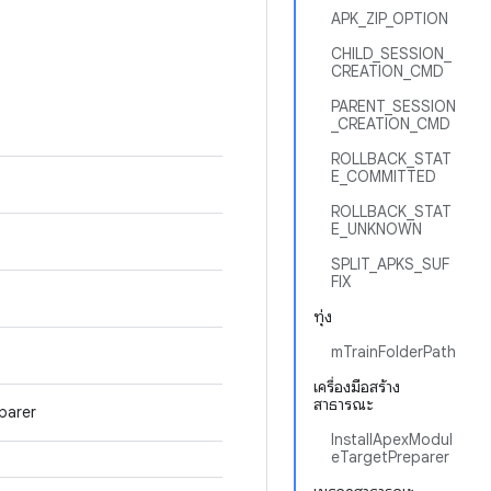
APK_ZIP_OPTION
CHILD_SESSION_
CREATION_CMD
PARENT_SESSION
_CREATION_CMD
ROLLBACK_STAT
E_COMMITTED
ROLLBACK_STAT
E_UNKNOWN
SPLIT_APKS_SUF
FIX
ทุ่ง
mTrainFolderPath
เครื่องมือสร้าง
สาธารณะ
parer
InstallApexModul
eTargetPreparer