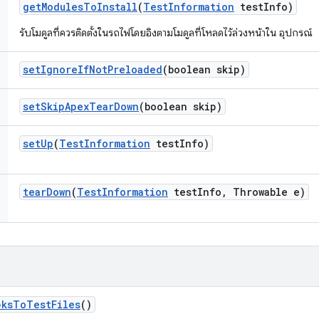
get
Modules
To
Install
(
Test
Information
test
Info)
รับโมดูลที่ควรติดตั้งในรถไฟโดยอิงตามโมดูลที่โหลดไว้ล่วงหน้าใน อุปกรณ์
set
Ignore
If
Not
Preloaded
(boolean skip)
set
Skip
Apex
Tear
Down
(boolean skip)
set
Up
(
Test
Information
test
Info)
tear
Down
(
Test
Information
test
Info
,
Throwable e)
pks
To
Test
Files
()