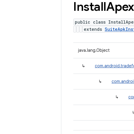
Install
Apex
public class InstallAp
extends
SuiteApkIns
java.lang.Object
↳
com.android.tradef
↳
com.androi
↳
co