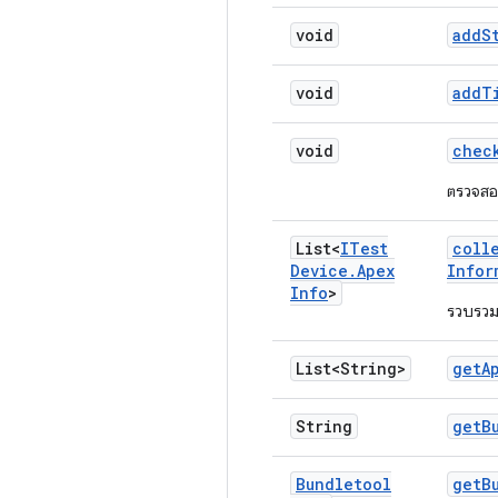
void
add
S
void
add
T
void
chec
ตรวจสอบ
List<
ITest
coll
Device
.
Apex
Infor
Info
>
รวบรวมข
List<String>
get
A
String
get
B
Bundletool
get
B