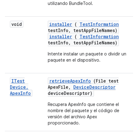
utilizando BundleTool.
void
installer
(
Test
Information
test
Info
,
test
App
File
Names)
installer
(
TestInformation
testInfo, testAppFileNames)
Intente instalar un paquete o dividir un
paquete en el dispositivo.
ITest
retrieve
Apex
Info
(File test
Device
.
Apex
File
,
Device
Descriptor
Apex
Info
device
Descriptor)
Recupera ApexInfo que contiene el
nombre del paquete y el código de
versión del archivo Apex
proporcionado.