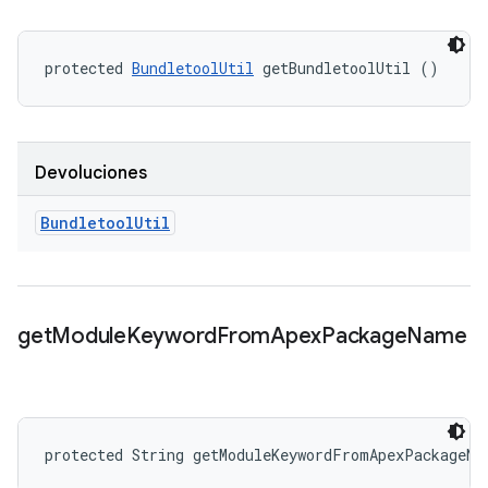
protected 
BundletoolUtil
 getBundletoolUtil ()
Devoluciones
Bundletool
Util
get
Module
Keyword
From
Apex
Package
Name
protected String getModuleKeywordFromApexPackageNa