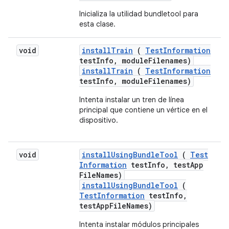
Inicializa la utilidad bundletool para
esta clase.
void
install
Train
(
Test
Information
test
Info
,
module
Filenames)
installTrain
(
TestInformation
testInfo, moduleFilenames)
Intenta instalar un tren de línea
principal que contiene un vértice en el
dispositivo.
void
install
Using
Bundle
Tool
(
Test
Information
test
Info
,
test
App
File
Names)
installUsingBundleTool
(
TestInformation
testInfo,
testAppFileNames)
Intenta instalar módulos principales