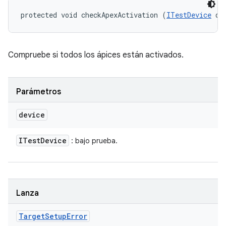
protected void checkApexActivation (
ITestDevice
 de
Compruebe si todos los ápices están activados.
Parámetros
device
ITest
Device
: bajo prueba.
Lanza
Target
Setup
Error