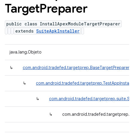
Target
Preparer
public class InstallApexModuleTargetPreparer
extends
SuiteApkInstaller
java.lang.Objeto
↳
com.android.tradefed.targetprep.BaseTargetPreparer
↳
com.android.tradefed.targetprep.TestAppInstall
↳
com.android.tradefed.targetprep.suite.Suit
↳
com.android.tradefed.targetprep.In