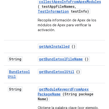
collectApexInfoFromApexModules
( testAppFileNames,
TestInformation
testInfo)
Recopila información de Apex de los
módulos de Apex para verificar la
activación.
get
Apk
Installed
()
String
get
Bundletool
File
Name
()
Bundletool
get
Bundletool
Util
()
Util
String
get
Module
Keyword
From
Apex
Package
Name
(String package
Name)
Obtiene la palabra clave (por ejemplo,