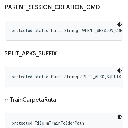
PARENT
_
SESSION
_
CREATION
_
CMD
protected static final String PARENT_SESSION_CREAT
SPLIT
_
APKS
_
SUFFIX
protected static final String SPLIT_APKS_SUFFIX
m
Train
Carpeta
Ruta
protected File mTrainFolderPath