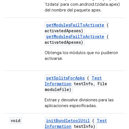
'tzdata' para com.android.tzdata.apex)
del nombre del paquete apex.
get
Modules
Fail
To
Activate
(
activated
Apexes)
getModulesFailToActivate
(
activatedApexes)
Obtenga los módulos que no pudieron
activarse.
get
Splits
For
Apks
(
Test
Information
test
Info
,
File
module
File)
Extrae y devuelve divisiones para las
aplicaciones especificadas.
void
init
Bundletool
Util
(
Test
Information
test
Info)