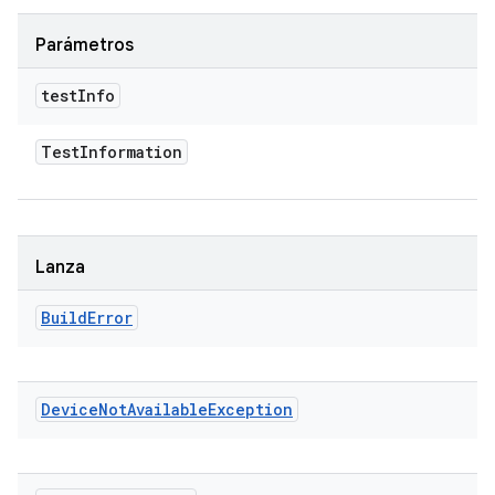
Parámetros
test
Info
Test
Information
Lanza
Build
Error
Device
Not
Available
Exception