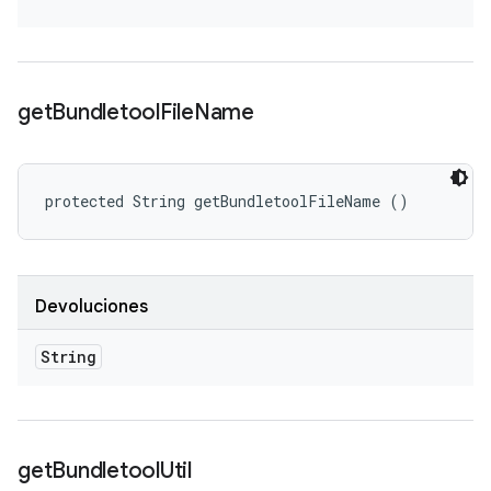
get
Bundletool
File
Name
protected String getBundletoolFileName ()
Devoluciones
String
get
Bundletool
Util