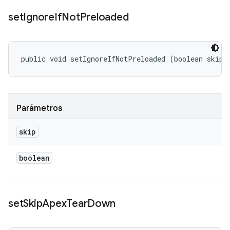
set
Ignore
If
Not
Preloaded
public void setIgnoreIfNotPreloaded (boolean skip)
Parámetros
skip
boolean
set
Skip
Apex
Tear
Down