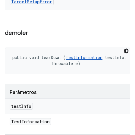
Target
Setup
Error
demoler
public void tearDown (
TestInformation
 testInfo, 

                Throwable e)
Parámetros
test
Info
Test
Information