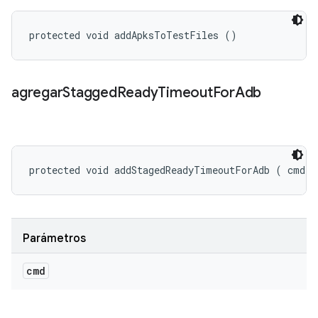
protected void addApksToTestFiles ()
agregar
Stagged
Ready
Timeout
For
Adb
protected void addStagedReadyTimeoutForAdb (
 cmd)
Parámetros
cmd