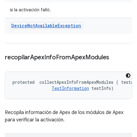
si la activación falló.
Device
Not
Available
Exception
recopilar
Apex
Info
From
Apex
Modules
protected 
 collectApexInfoFromApexModules (
 testAp
TestInformation
 testInfo)
Recopila información de Apex de los módulos de Apex
para verificar la activación.