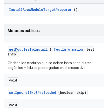
Install
Apex
Module
Target
Preparer
()
Métodos públicos
get
Modules
To
Install
(
Test
Information
test
Info)
Obtiene los módulos que se deben instalar en el tren,
según los módulos precargados en el dispositivo.
void
set
Ignore
If
Not
Preloaded
(boolean skip)
void