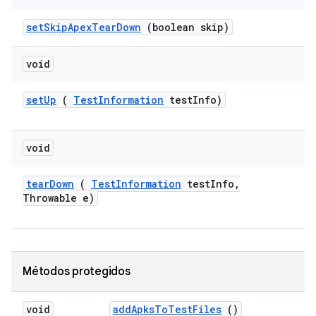
set
Skip
Apex
Tear
Down
(boolean skip)
void
set
Up
(
Test
Information
test
Info)
void
tear
Down
(
Test
Information
test
Info
,
Throwable e)
Métodos protegidos
void
add
Apks
To
Test
Files
()