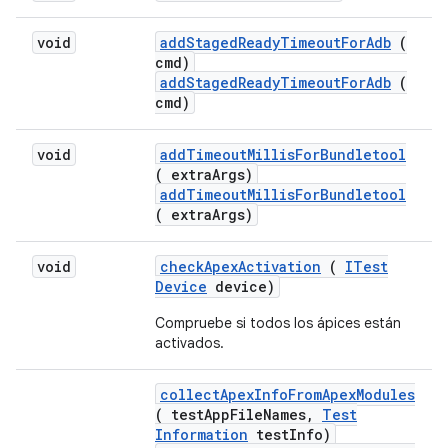
void
add
Staged
Ready
Timeout
For
Adb
(
cmd)
addStagedReadyTimeoutForAdb
(
cmd)
void
add
Timeout
Millis
For
Bundletool
( extra
Args)
addTimeoutMillisForBundletool
( extraArgs)
void
check
Apex
Activation
(
ITest
Device
device)
Compruebe si todos los ápices están
activados.
collect
Apex
Info
From
Apex
Modules
( test
App
File
Names
,
Test
Information
test
Info)