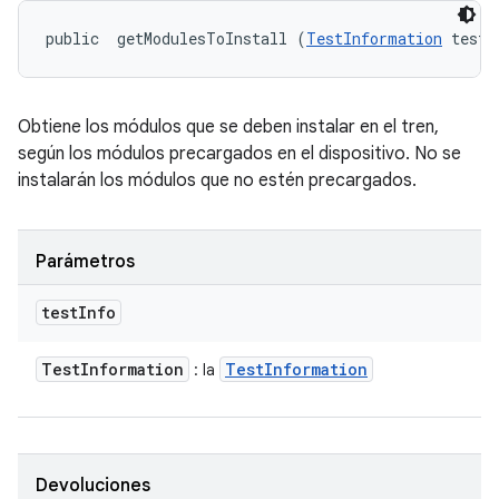
public 
 getModulesToInstall (
TestInformation
 testI
Obtiene los módulos que se deben instalar en el tren,
según los módulos precargados en el dispositivo. No se
instalarán los módulos que no estén precargados.
Parámetros
test
Info
Test
Information
Test
Information
: la
Devoluciones