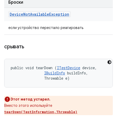
Броски
Device
Not
Available
Exception
если устройство перестало реагировать
срывать
public void tearDown (
ITestDevice
 device, 

IBuildInfo
 buildInfo, 

                Throwable e)
Этот метод устарел.
Вместо этого используйте
tearDown(TestInformation,Throwable)