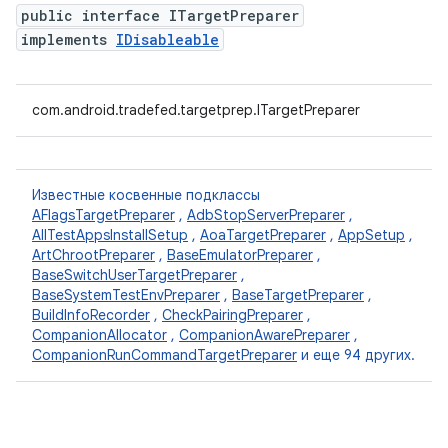
public interface ITargetPreparer
implements
IDisableable
com.android.tradefed.targetprep.ITargetPreparer
Известные косвенные подклассы
AFlagsTargetPreparer
,
AdbStopServerPreparer
,
AllTestAppsInstallSetup
,
AoaTargetPreparer
,
AppSetup
,
ArtChrootPreparer
,
BaseEmulatorPreparer
,
BaseSwitchUserTargetPreparer
,
BaseSystemTestEnvPreparer
,
BaseTargetPreparer
,
BuildInfoRecorder
,
CheckPairingPreparer
,
CompanionAllocator
,
CompanionAwarePreparer
,
CompanionRunCommandTargetPreparer
и еще 94 других.