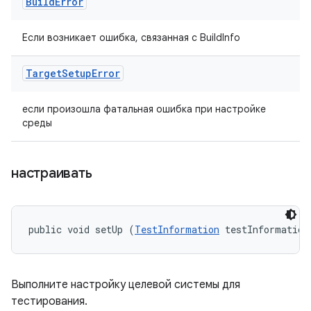
Build
Error
Если возникает ошибка, связанная с BuildInfo
Target
Setup
Error
если произошла фатальная ошибка при настройке
среды
настраивать
public void setUp (
TestInformation
 testInformation
Выполните настройку целевой системы для
тестирования.