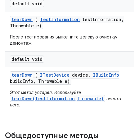
default void
tear
Down
(
Test
Information
test
Information
,
Throwable e)
После тестирования выполните целевую очистку/
демонтаж.
default void
tear
Down
(
ITest
Device
device
,
IBuild
Info
build
Info
,
Throwable e)
Этот метод устарел. Используйте
tearDown(TestInformation,Throwable)
вместо
него.
Общедоступные методы