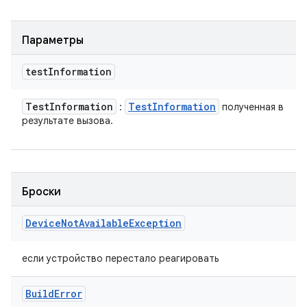
Параметры
test
Information
Test
Information
Test
Information
:
полученная в
результате вызова.
Броски
Device
Not
Available
Exception
если устройство перестало реагировать
Build
Error