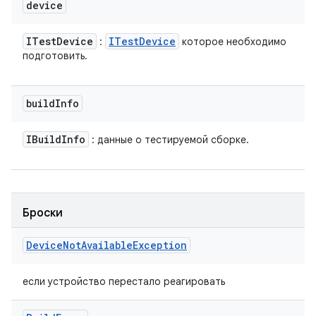
device
ITest
Device
ITest
Device
:
которое необходимо
подготовить.
build
Info
IBuild
Info
: данные о тестируемой сборке.
Броски
Device
Not
Available
Exception
если устройство перестало реагировать