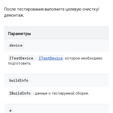
После тестирования выполните целевую очистку/
демонтаж.
Параметры
device
ITest
Device
ITest
Device
:
которое необходимо
подготовить.
build
Info
IBuild
Info
: данные о тестируемой сборке.
e