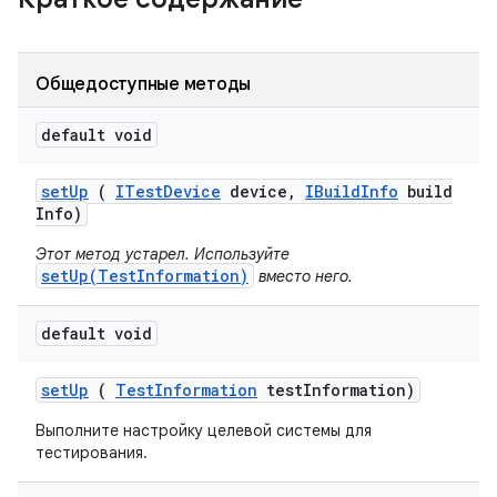
Общедоступные методы
default void
set
Up
(
ITest
Device
device
,
IBuild
Info
build
Info)
Этот метод устарел. Используйте
setUp(TestInformation)
вместо него.
default void
set
Up
(
Test
Information
test
Information)
Выполните настройку целевой системы для
тестирования.