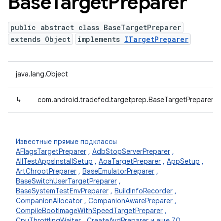
Base
Target
Preparer
public abstract class BaseTargetPreparer
extends Object
implements
ITargetPreparer
java.lang.Object
↳
com.android.tradefed.targetprep.BaseTargetPreparer
Известные прямые подклассы
AFlagsTargetPreparer
,
AdbStopServerPreparer
,
AllTestAppsInstallSetup
,
AoaTargetPreparer
,
AppSetup
,
ArtChrootPreparer
,
BaseEmulatorPreparer
,
BaseSwitchUserTargetPreparer
,
BaseSystemTestEnvPreparer
,
BuildInfoRecorder
,
CompanionAllocator
,
CompanionAwarePreparer
,
CompileBootImageWithSpeedTargetPreparer
,
CpuThrottlingWaiter
,
CreateAvdPreparer
и еще 70