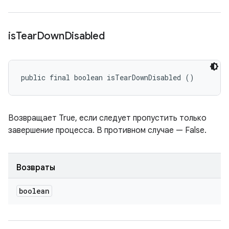
is
Tear
Down
Disabled
public final boolean isTearDownDisabled ()
Возвращает True, если следует пропустить только
завершение процесса. В противном случае — False.
Возвраты
boolean