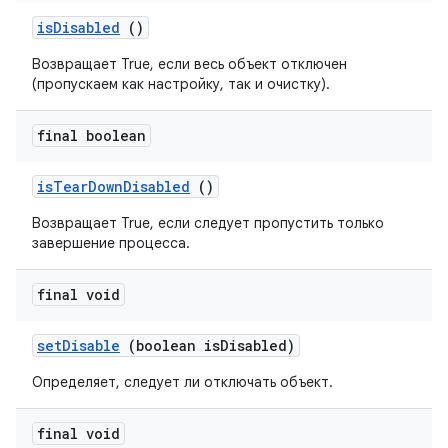
is
Disabled
()
Возвращает True, если весь объект отключен
(пропускаем как настройку, так и очистку).
final boolean
is
Tear
Down
Disabled
()
Возвращает True, если следует пропустить только
завершение процесса.
final void
set
Disable
(boolean is
Disabled)
Определяет, следует ли отключать объект.
final void