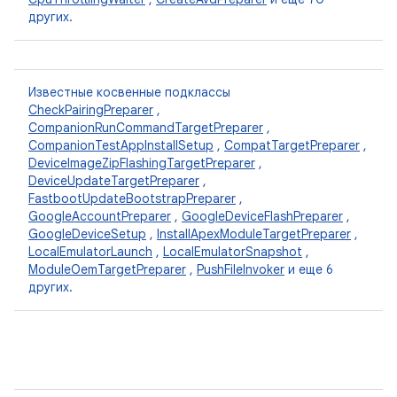
других.
Известные косвенные подклассы
CheckPairingPreparer
,
CompanionRunCommandTargetPreparer
,
CompanionTestAppInstallSetup
,
CompatTargetPreparer
,
DeviceImageZipFlashingTargetPreparer
,
DeviceUpdateTargetPreparer
,
FastbootUpdateBootstrapPreparer
,
GoogleAccountPreparer
,
GoogleDeviceFlashPreparer
,
GoogleDeviceSetup
,
InstallApexModuleTargetPreparer
,
LocalEmulatorLaunch
,
LocalEmulatorSnapshot
,
ModuleOemTargetPreparer
,
PushFileInvoker
и еще 6
других.