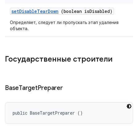
set
Disable
Tear
Down
(boolean is
Disabled)
Определяет, следует ли пропускать этап удаления
объекта.
Государственные строители
Base
Target
Preparer
public BaseTargetPreparer ()