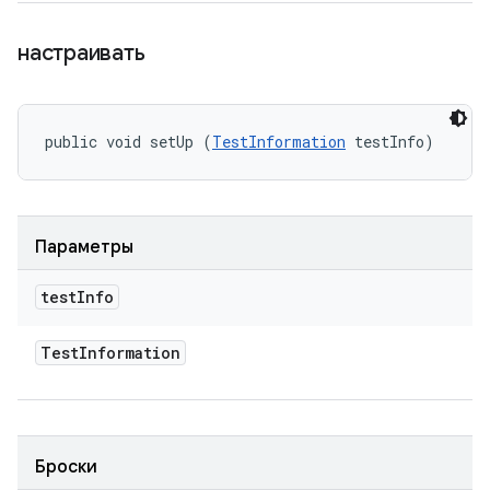
настраивать
public void setUp (
TestInformation
 testInfo)
Параметры
test
Info
Test
Information
Броски