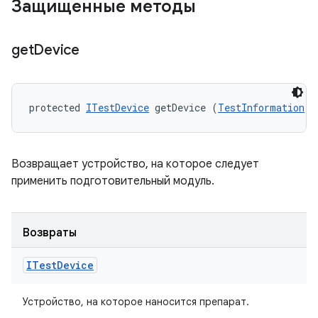
Защищенные методы
get
Device
protected 
ITestDevice
 getDevice (
TestInformation
 t
Возвращает устройство, на которое следует
применить подготовительный модуль.
Возвраты
ITest
Device
Устройство, на которое наносится препарат.