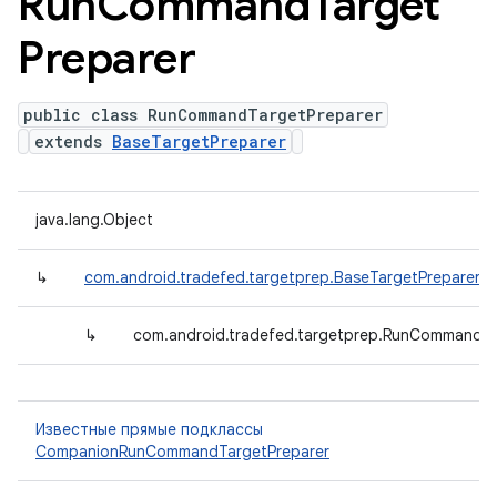
Run
Command
Target
Preparer
public class RunCommandTargetPreparer
extends
BaseTargetPreparer
java.lang.Object
↳
com.android.tradefed.targetprep.BaseTargetPreparer
↳
com.android.tradefed.targetprep.RunCommandTa
Известные прямые подклассы
CompanionRunCommandTargetPreparer