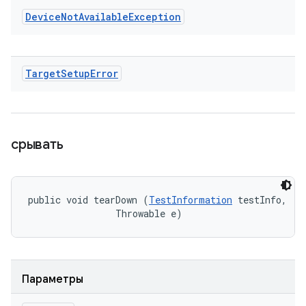
Device
Not
Available
Exception
Target
Setup
Error
срывать
public void tearDown (
TestInformation
 testInfo, 

                Throwable e)
Параметры