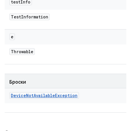
test
Info
Test
Information
e
Throwable
Броски
Device
Not
Available
Exception