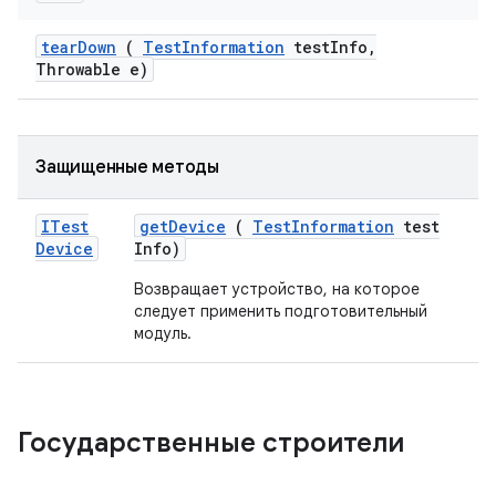
tear
Down
(
Test
Information
test
Info
,
Throwable e)
Защищенные методы
ITest
get
Device
(
Test
Information
test
Device
Info)
Возвращает устройство, на которое
следует применить подготовительный
модуль.
Государственные строители