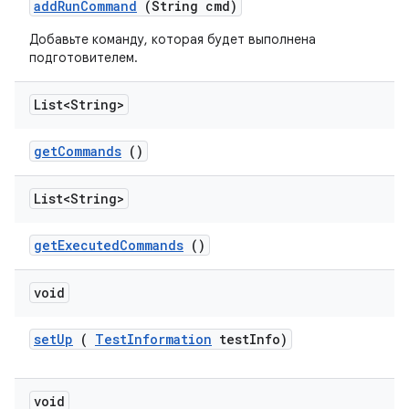
add
Run
Command
(String cmd)
Добавьте команду, которая будет выполнена
подготовителем.
List<String>
get
Commands
()
List<String>
get
Executed
Commands
()
void
set
Up
(
Test
Information
test
Info)
void