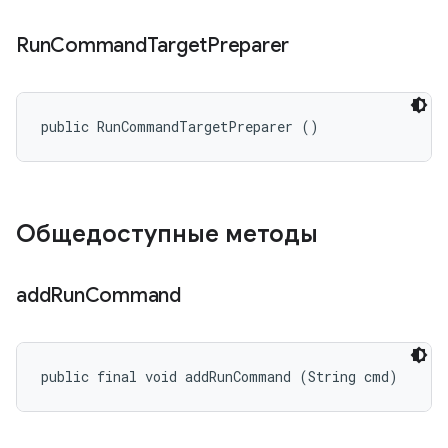
Run
Command
Target
Preparer
public RunCommandTargetPreparer ()
Общедоступные методы
add
Run
Command
public final void addRunCommand (String cmd)