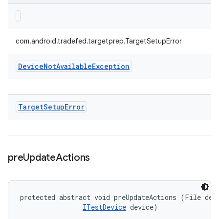
com.android.tradefed.targetprep.TargetSetupError
Device
Not
Available
Exception
Target
Setup
Error
pre
Update
Actions
protected abstract void preUpdateActions (File devi
ITestDevice
 device)