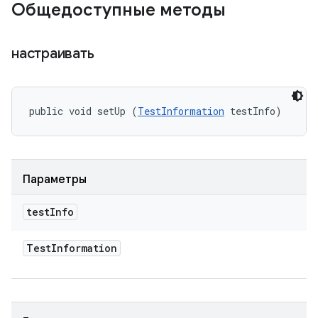
Общедоступные методы
настраивать
public void setUp (
TestInformation
 testInfo)
Параметры
test
Info
Test
Information