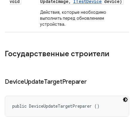
void
Update
Image
,
ITest
Device
device)
Действия, которые необходимо
выполнить перед обновлением
устройства.
Государственные строители
Device
Update
Target
Preparer
public DeviceUpdateTargetPreparer ()