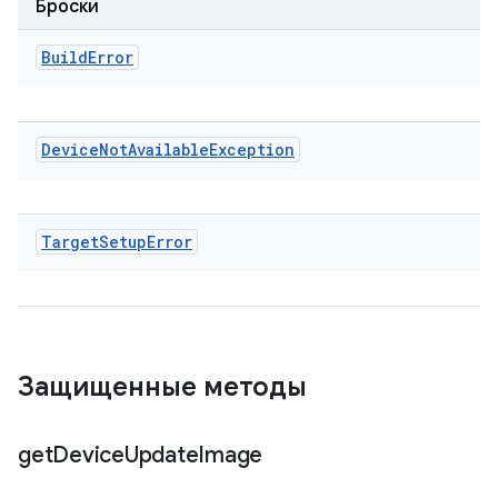
Броски
Build
Error
Device
Not
Available
Exception
Target
Setup
Error
Защищенные методы
get
Device
Update
Image