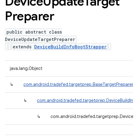
Device
Update
Target
Preparer
public abstract class
DeviceUpdateTargetPreparer
extends
DeviceBuildInfoBootStrapper
java.lang.Object
↳
com.android.tradefed.targetprep.BaseTargetPreparer
↳
com.android.tradefed.targetprep.DeviceBuildInf
↳
com.android.tradefed.targetprep.DeviceU