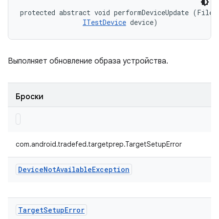
protected abstract void performDeviceUpdate (File d
ITestDevice
 device)
Выполняет обновление образа устройства.
Броски
com.android.tradefed.targetprep.TargetSetupError
Device
Not
Available
Exception
Target
Setup
Error