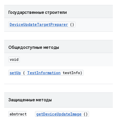
Государственные строители
Device
Update
Target
Preparer
()
Общедоступные методы
void
set
Up
(
Test
Information
test
Info)
Защищенные методы
abstract
get
Device
Update
Image
()