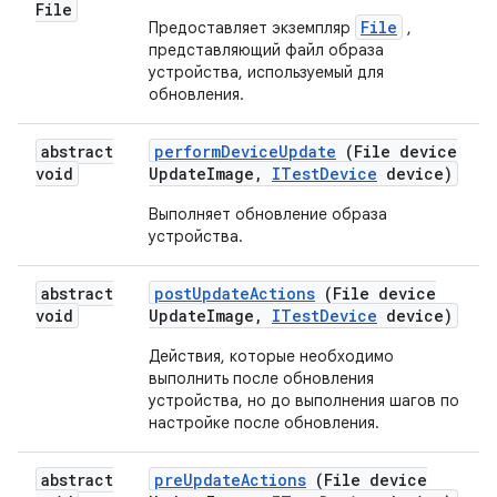
File
File
Предоставляет экземпляр
,
представляющий файл образа
устройства, используемый для
обновления.
abstract
perform
Device
Update
(File device
void
Update
Image
,
ITest
Device
device)
Выполняет обновление образа
устройства.
abstract
post
Update
Actions
(File device
void
Update
Image
,
ITest
Device
device)
Действия, которые необходимо
выполнить после обновления
устройства, но до выполнения шагов по
настройке после обновления.
abstract
pre
Update
Actions
(File device