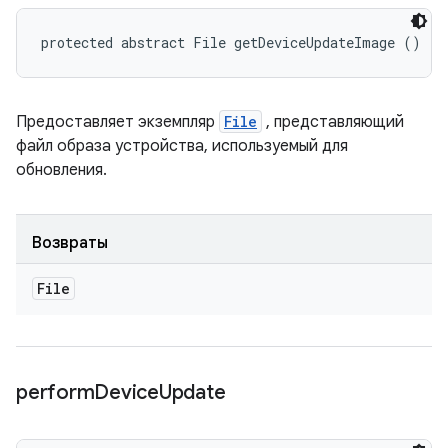
protected abstract File getDeviceUpdateImage ()
Предоставляет экземпляр
File
, представляющий
файл образа устройства, используемый для
обновления.
Возвраты
File
perform
Device
Update