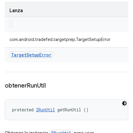
Lanza
com.android.tradefed.targetprep.TargetSetupError
Target
Setup
Error
obtener
Run
Util
protected 
IRunUtil
 getRunUtil ()