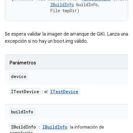
IBuildInfo
 buildInfo, 

                File tmpDir)
Se espera validar la imagen de arranque de GKI. Lanza una
excepción si no hay un boot.img válido.
Parámetros
device
ITest
Device
ITest
Device
: el
build
Info
IBuild
Info
IBuild
Info
:
la información de