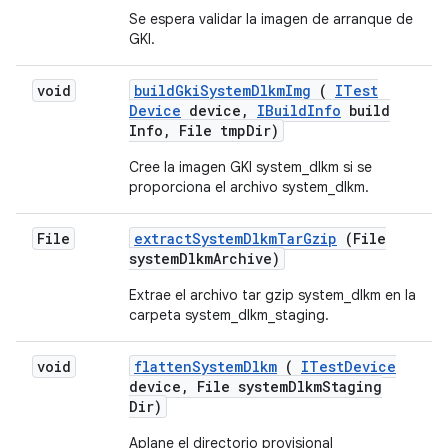
Se espera validar la imagen de arranque de
GKI.
void
build
Gki
System
Dlkm
Img
(
ITest
Device
device
,
IBuild
Info
build
Info
,
File tmp
Dir)
Cree la imagen GKI system_dlkm si se
proporciona el archivo system_dlkm.
File
extract
System
Dlkm
Tar
Gzip
(File
system
Dlkm
Archive)
Extrae el archivo tar gzip system_dlkm en la
carpeta system_dlkm_staging.
void
flatten
System
Dlkm
(
ITest
Device
device
,
File system
Dlkm
Staging
Dir)
Aplane el directorio provisional