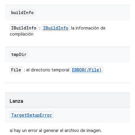
build
Info
IBuild
Info
IBuild
Info
:
la información de
compilación
tmp
Dir
File
ERROR(
/
File)
: el directorio temporal
Lanza
Target
Setup
Error
si hay un error al generar el archivo de imagen.