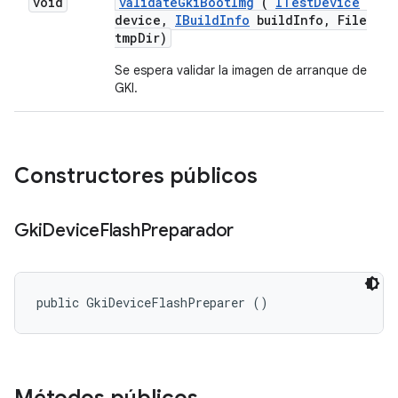
void
validate
Gki
Boot
Img
(
ITest
Device
device
,
IBuild
Info
build
Info
,
File
tmp
Dir)
Se espera validar la imagen de arranque de
GKI.
Constructores públicos
Gki
Device
Flash
Preparador
public GkiDeviceFlashPreparer ()