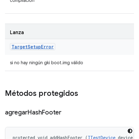
compilación
Lanza
Target
Setup
Error
si no hay ningún gki boot.img válido
Métodos protegidos
agregar
Hash
Footer
protected void addHashFooter (
ITestDevice
 device, 
