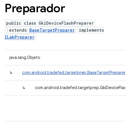
Preparador
public class GkiDeviceFlashPreparer
extends
BaseTargetPreparer
implements
ILabPreparer
java.lang.Objeto
↳
com.android.tradefed.targetprep.BaseTargetPreparer
↳
com.android.tradefed.targetprep.GkiDeviceFlash