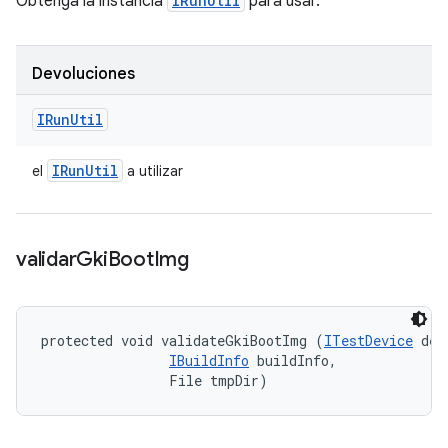
Obtenga la instancia
IRunUtil
para usar.
Devoluciones
IRun
Util
IRun
Util
el
a utilizar
validar
Gki
Boot
Img
protected void validateGkiBootImg (
ITestDevice
 dev
IBuildInfo
 buildInfo, 

                File tmpDir)