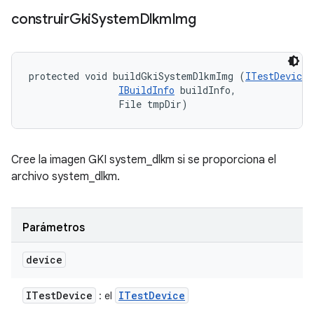
construir
Gki
System
Dlkm
Img
protected void buildGkiSystemDlkmImg (
ITestDevice
 
IBuildInfo
 buildInfo, 

                File tmpDir)
Cree la imagen GKI system_dlkm si se proporciona el
archivo system_dlkm.
Parámetros
device
ITest
Device
ITest
Device
: el