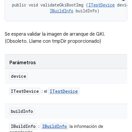
public void validateGkiBootImg (
ITestDevice
 device,
IBuildInfo
 buildInfo)
Se espera validar la imagen de arranque de GKI.
(Obsoleto. Llame con tmpDir proporcionado)
Parámetros
device
ITest
Device
ITest
Device
: el
build
Info
IBuild
Info
IBuild
Info
:
la información de