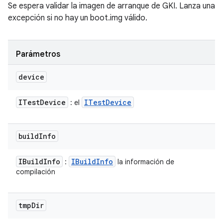
Se espera validar la imagen de arranque de GKI. Lanza una
excepción si no hay un boot.img válido.
Parámetros
device
ITest
Device
ITest
Device
: el
build
Info
IBuild
Info
IBuild
Info
:
la información de
compilación
tmp
Dir