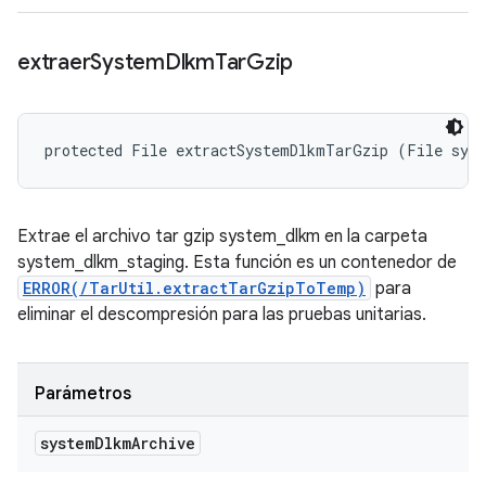
extraer
System
Dlkm
Tar
Gzip
protected File extractSystemDlkmTarGzip (File sys
Extrae el archivo tar gzip system_dlkm en la carpeta
system_dlkm_staging. Esta función es un contenedor de
ERROR(/TarUtil.extractTarGzipToTemp)
para
eliminar el descompresión para las pruebas unitarias.
Parámetros
system
Dlkm
Archive