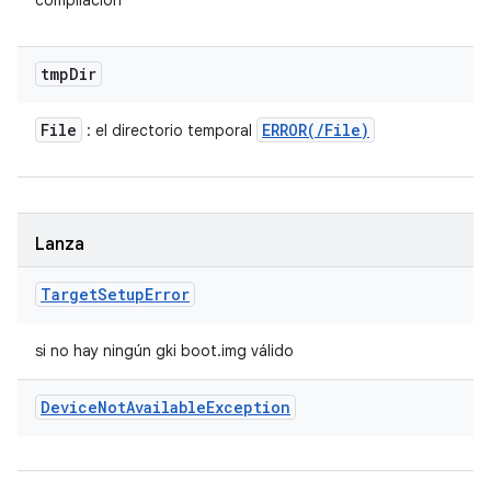
compilación
tmp
Dir
File
ERROR(
/
File)
: el directorio temporal
Lanza
Target
Setup
Error
si no hay ningún gki boot.img válido
Device
Not
Available
Exception