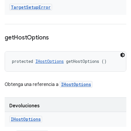
Target
Setup
Error
get
Host
Options
protected 
IHostOptions
 getHostOptions ()
Obtenga una referencia a
IHostOptions
Devoluciones
IHost
Options