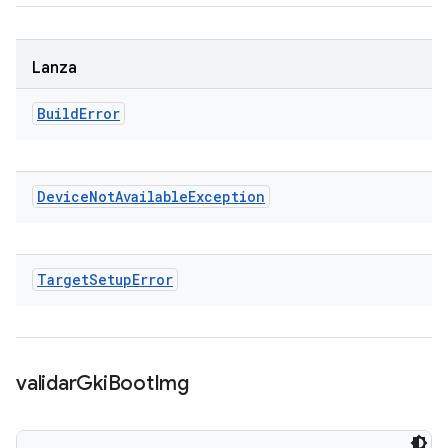
Lanza
Build
Error
Device
Not
Available
Exception
Target
Setup
Error
validar
Gki
Boot
Img