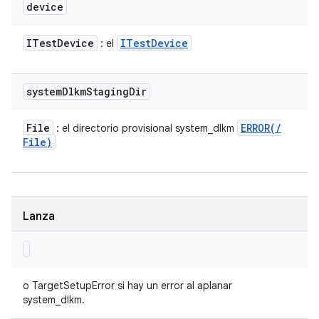
device
ITest
Device
ITest
Device
: el
system
Dlkm
Staging
Dir
File
ERROR(
/
: el directorio provisional system_dlkm
File)
Lanza
o TargetSetupError si hay un error al aplanar
system_dlkm.