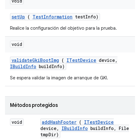
void
set
Up
(
Test
Information
test
Info)
Realice la configuración del objetivo para la prueba.
void
validate
Gki
Boot
Img
(
ITest
Device
device
,
IBuild
Info
build
Info)
Se espera validar la imagen de arranque de GKI.
Métodos protegidos
void
add
Hash
Footer
(
ITest
Device
device
,
IBuild
Info
build
Info
,
File
tmp
Dir)