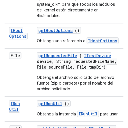
system_dlkm para que todos los módulos
del kernel estén directamente en
/lib/modules.
IHost
get
Host
Options
()
Options
IHostOptions
Obtenga una referencia a
File
get
Requested
File
(
ITest
Device
device
,
String requested
File
Name
,
File source
File
,
File tmp
Dir)
Obtenga el archivo solicitado del archivo
fuente (zip o carpeta) por el nombre del
archivo solicitado.
IRun
get
Run
Util
()
Util
IRunUtil
Obtenga la instancia
para usar.