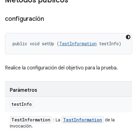
Métodos públicos
configuración
public void setUp (
TestInformation
 testInfo)
Realice la configuración del objetivo para la prueba.
Parámetros
test
Info
Test
Information
Test
Information
: La
de la
invocación.