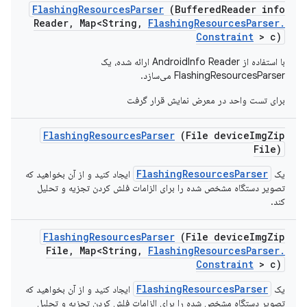
Flashing
Resources
Parser
(Buffered
Reader info
Reader
,
Map<String
,
Flashing
Resources
Parser
.
Constraint
> c)
با استفاده از AndroidInfo Reader ارائه شده، یک
FlashingResourcesParser می‌سازد.
برای تست واحد در معرض نمایش قرار گرفت
Flashing
Resources
Parser
(File device
Img
Zip
File)
FlashingResourcesParser
یک
ایجاد کنید و از آن بخواهید که
تصویر دستگاه مشخص شده را برای الزامات فلش کردن تجزیه و تحلیل
کند.
Flashing
Resources
Parser
(File device
Img
Zip
File
,
Map<String
,
Flashing
Resources
Parser
.
Constraint
> c)
FlashingResourcesParser
یک
ایجاد کنید و از آن بخواهید که
تصویر دستگاه مشخص شده را برای الزامات فلش کردن تجزیه و تحلیل