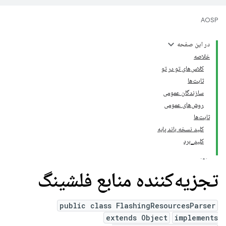
AOSP
در این صفحه
خلاصه
کلاس‌های تو در تو
ثابت‌ها
سازندگان عمومی
روش‌های عمومی
ثابت‌ها
کلید نسخه باند پایه
کلید_برد
تجزیه‌کننده منابع فلشینگ
public class FlashingResourcesParser
extends Object
implements