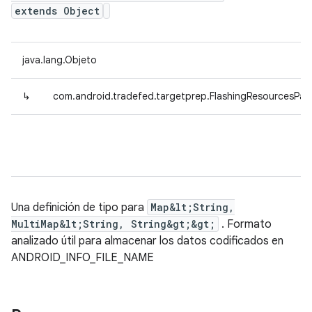
extends Object
java.lang.Objeto
↳
com.android.tradefed.targetprep.FlashingResourcesPars
Una definición de tipo para
Map&lt;String,
MultiMap&lt;String, String&gt;&gt;
. Formato
analizado útil para almacenar los datos codificados en
ANDROID_INFO_FILE_NAME