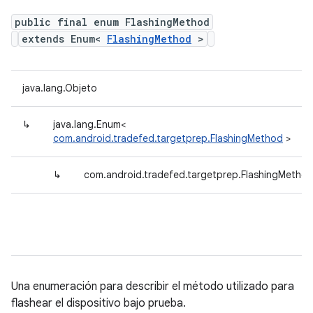
public final enum FlashingMethod
extends Enum<
FlashingMethod
>
java.lang.Objeto
↳
java.lang.Enum<
com.android.tradefed.targetprep.FlashingMethod
>
↳
com.android.tradefed.targetprep.FlashingMetho
Una enumeración para describir el método utilizado para
flashear el dispositivo bajo prueba.