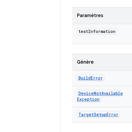
Paramètres
test
Information
Génère
Build
Error
Device
Not
Available
Exception
Target
Setup
Error