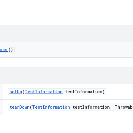
arer
()
set
Up
(
Test
Information
test
Information)
tear
Down
(
Test
Information
test
Information
,
Throwab