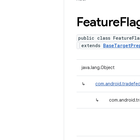
Feature
Fla
public class FeatureFl
extends
BaseTargetPre
java.lang.Object
↳
com.android.tradefed
↳
com.android.tr