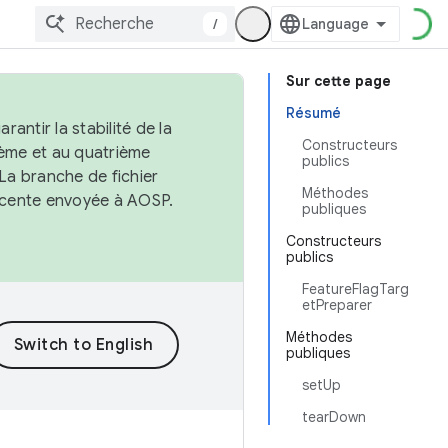
/
Sur cette page
Résumé
antir la stabilité de la
Constructeurs
ème et au quatrième
publics
 La branche de fichier
Méthodes
récente envoyée à AOSP.
publiques
Constructeurs
publics
FeatureFlagTarg
etPreparer
Méthodes
publiques
setUp
tearDown