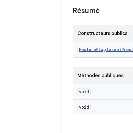
Résumé
Constructeurs publics
Feature
Flag
Target
Prep
Méthodes publiques
void
void