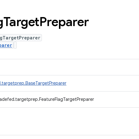
g
Target
Preparer
agTargetPreparer
parer
.targetprep.BaseTargetPreparer
adefed.targetprep.FeatureFlagTargetPreparer