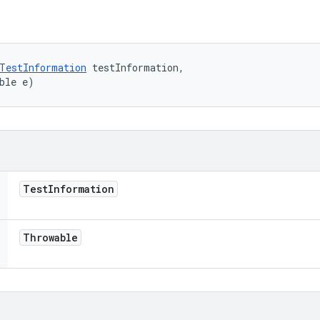
TestInformation
 testInformation, 

ble e)
Test
Information
Throwable