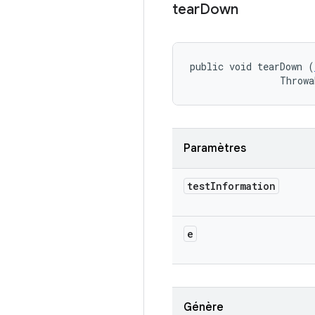
tear
Down
public void tearDown (
                Throwa
Paramètres
test
Information
e
Génère