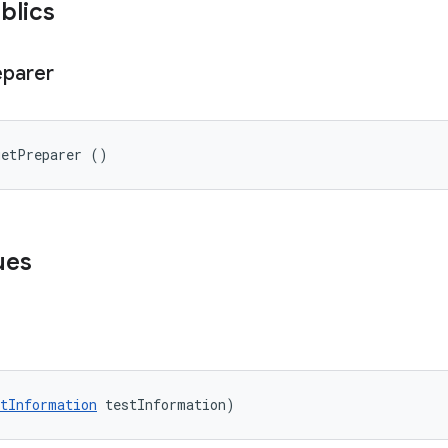
blics
eparer
getPreparer ()
ues
tInformation
 testInformation)