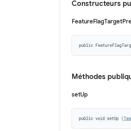
Constructeurs pu
Feature
Flag
Target
Pr
public FeatureFlagTar
Méthodes publiq
set
Up
public void setUp (
Tes