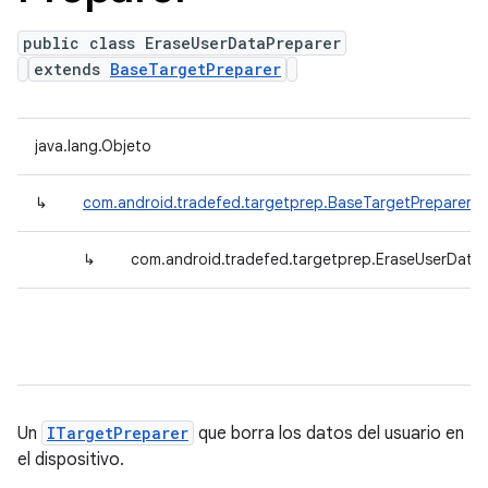
public class EraseUserDataPreparer
extends
BaseTargetPreparer
java.lang.Objeto
↳
com.android.tradefed.targetprep.BaseTargetPreparer
↳
com.android.tradefed.targetprep.EraseUserData
Un
ITargetPreparer
que borra los datos del usuario en
el dispositivo.