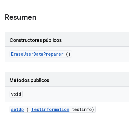
Resumen
Constructores públicos
Erase
User
Data
Preparer
()
Métodos públicos
void
set
Up
(
Test
Information
test
Info)