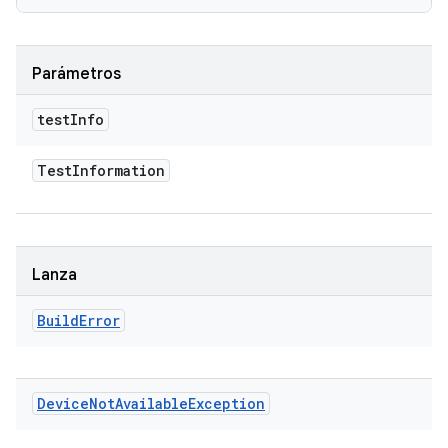
Parámetros
test
Info
Test
Information
Lanza
Build
Error
Device
Not
Available
Exception