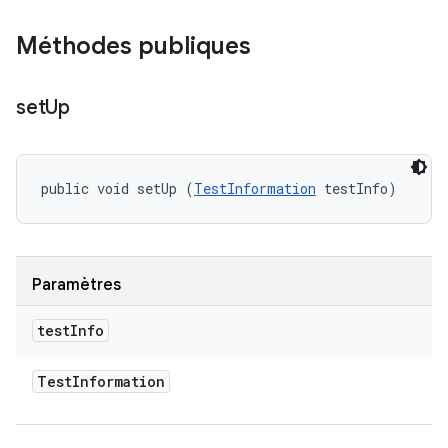
Méthodes publiques
set
Up
public void setUp (
TestInformation
 testInfo)
Paramètres
test
Info
Test
Information