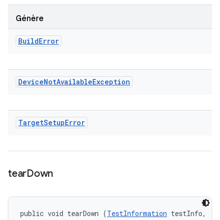
Génère
Build
Error
Device
Not
Available
Exception
Target
Setup
Error
tear
Down
public void tearDown (
TestInformation
 testInfo, 
