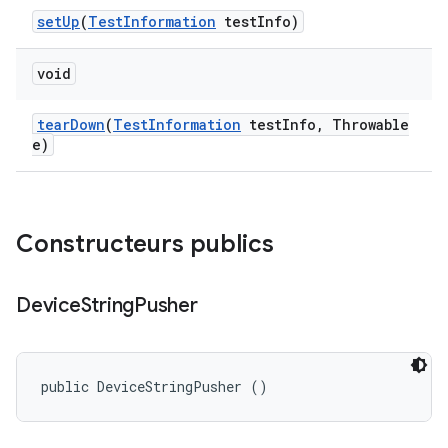
set
Up
(
Test
Information
test
Info)
void
tear
Down
(
Test
Information
test
Info
,
Throwable
e)
Constructeurs publics
Device
String
Pusher
public DeviceStringPusher ()