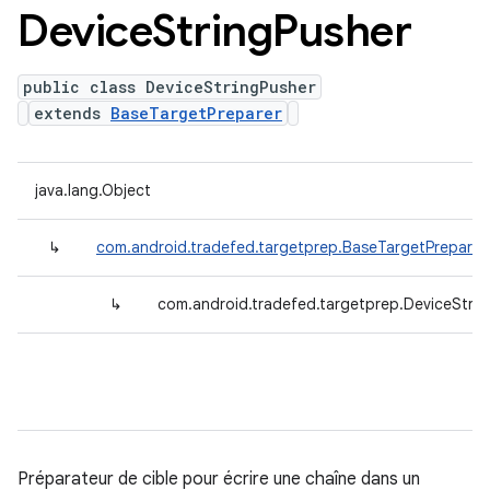
Device
String
Pusher
public class DeviceStringPusher
extends
BaseTargetPreparer
java.lang.Object
↳
com.android.tradefed.targetprep.BaseTargetPreparer
↳
com.android.tradefed.targetprep.DeviceStrin
Préparateur de cible pour écrire une chaîne dans un