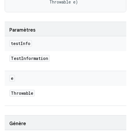
                Throwable e)
Paramètres
test
Info
Test
Information
e
Throwable
Génère