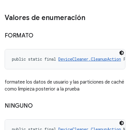
Valores de enumeración
FORMATO
public static final 
DeviceCleaner.CleanupAction
 FO
formatee los datos de usuario y las particiones de caché
como limpieza posterior a la prueba
NINGUNO
public static final 
DeviceCleaner.CleanupAction
 NO