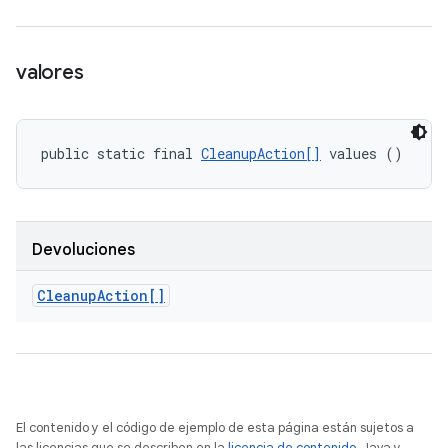
valores
public static final 
CleanupAction[]
 values ()
Devoluciones
Cleanup
Action[]
El contenido y el código de ejemplo de esta página están sujetos a
las licencias que se describen en la
licencia de contenido
. Java y