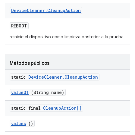
Device
Cleaner
.
Cleanup
Action
REBOOT
reinicie el dispositivo como limpieza posterior a la prueba
Métodos públicos
static
Device
Cleaner
.
Cleanup
Action
value
Of
(String name)
static final
Cleanup
Action[]
values
()