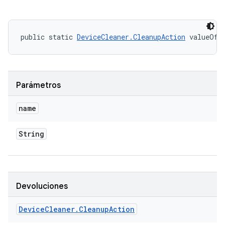
public static 
DeviceCleaner.CleanupAction
 valueOf 
Parámetros
name
String
Devoluciones
Device
Cleaner
.
Cleanup
Action