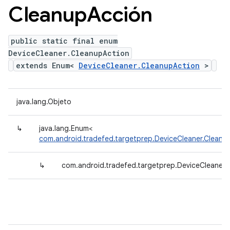
Cleanup
Acción
public static final enum
DeviceCleaner.CleanupAction
extends Enum<
DeviceCleaner.CleanupAction
>
java.lang.Objeto
↳
java.lang.Enum<
com.android.tradefed.targetprep.DeviceCleaner.Cleanu
↳
com.android.tradefed.targetprep.DeviceCleaner.