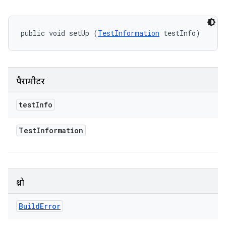
public void setUp (
TestInformation
 testInfo)
पैरामीटर
test
Info
Test
Information
थ्रो
Build
Error