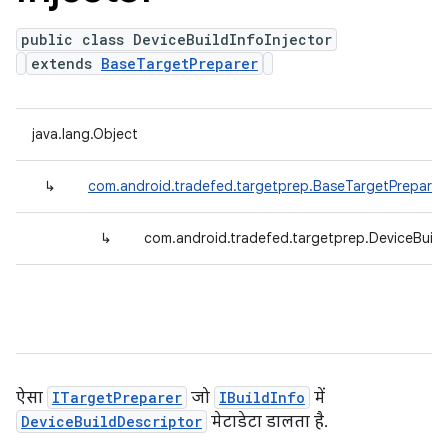
public class DeviceBuildInfoInjector
extends
BaseTargetPreparer
java.lang.Object
↳
com.android.tradefed.targetprep.BaseTargetPreparer
↳
com.android.tradefed.targetprep.DeviceBuildI
ऐसा
ITargetPreparer
जो
IBuildInfo
में
DeviceBuildDescriptor
मेटाडेटा डालता है.