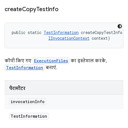
create
Copy
Test
Info
public static 
TestInformation
 createCopyTestInfo (
IInvocationContext
 context)
कॉपी किए गए
ExecutionFiles
का इस्तेमाल करके,
TestInformation
बनाएं.
पैरामीटर
invocation
Info
Test
Information