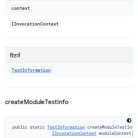
context
IInvocation
Context
रिटर्न
Test
Information
create
Module
Test
Info
public static 
TestInformation
 createModuleTestInfo
IInvocationContext
 moduleContext)