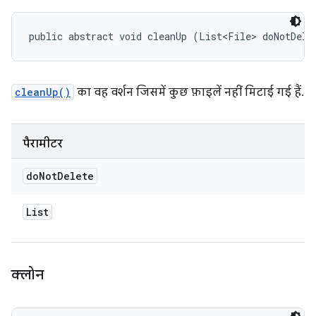
public abstract void cleanUp (List<File> doNotDele
cleanUp()
का वह वर्शन जिसमें कुछ फ़ाइलें नहीं मिटाई गई हैं.
पैरामीटर
do
Not
Delete
List
क्लोन