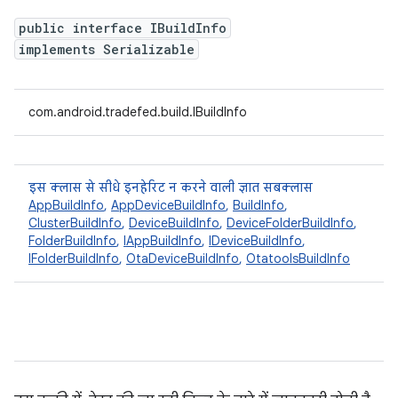
public interface IBuildInfo
implements Serializable
com.android.tradefed.build.IBuildInfo
इस क्लास से सीधे इनहेरिट न करने वाली ज्ञात सबक्लास
AppBuildInfo
,
AppDeviceBuildInfo
,
BuildInfo
,
ClusterBuildInfo
,
DeviceBuildInfo
,
DeviceFolderBuildInfo
,
FolderBuildInfo
,
IAppBuildInfo
,
IDeviceBuildInfo
,
IFolderBuildInfo
,
OtaDeviceBuildInfo
,
OtatoolsBuildInfo