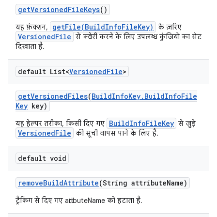
get
Versioned
File
Keys
()
getFile(BuildInfoFileKey)
यह फ़ंक्शन,
के ज़रिए
VersionedFile
से क्वेरी करने के लिए उपलब्ध कुंजियों का सेट
दिखाता है.
default List<
Versioned
File
>
get
Versioned
Files
(
Build
Info
Key
.
Build
Info
File
Key
key)
BuildInfoFileKey
यह हेल्पर तरीका, किसी दिए गए
से जुड़े
VersionedFile
की सूची वापस पाने के लिए है.
default void
remove
Build
Attribute
(String attribute
Name)
ट्रैकिंग से दिए गए attributeName को हटाता है.