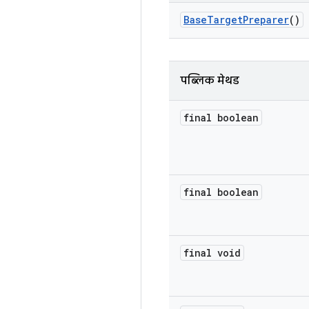
Base
Target
Preparer
()
पब्लिक मेथड
final boolean
final boolean
final void