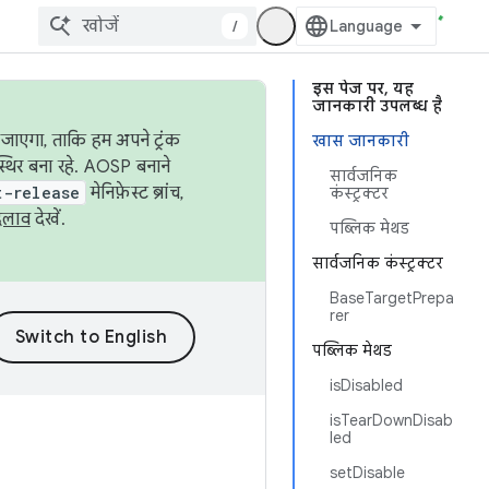
/
इस पेज पर, यह
जानकारी उपलब्ध है
जाएगा, ताकि हम अपने ट्रंक
खास जानकारी
स्थिर बना रहे. AOSP बनाने
सार्वजनिक
t-release
मेनिफ़ेस्ट ब्रांच,
कंस्ट्रक्टर
दलाव
देखें.
पब्लिक मेथड
सार्वजनिक कंस्ट्रक्टर
BaseTargetPrepa
rer
पब्लिक मेथड
isDisabled
isTearDownDisab
led
setDisable