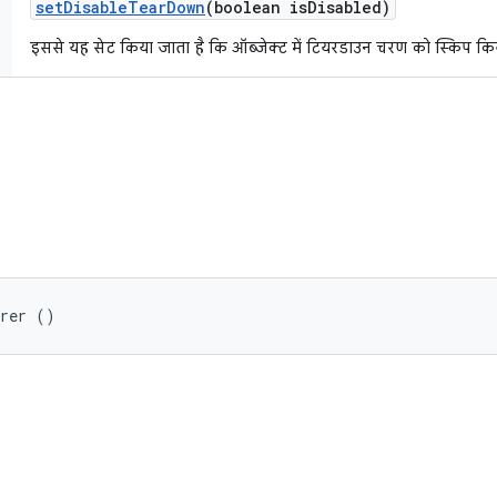
set
Disable
Tear
Down
(boolean is
Disabled)
इससे यह सेट किया जाता है कि ऑब्जेक्ट में टियरडाउन चरण को स्किप किय
arer ()