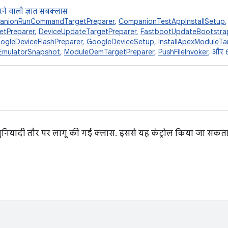
ने वाली ज्ञात सबक्लास
anionRunCommandTargetPreparer
,
CompanionTestAppInstallSetup
etPreparer
,
DeviceUpdateTargetPreparer
,
FastbootUpdateBootstra
ogleDeviceFlashPreparer
,
GoogleDeviceSetup
,
InstallApexModuleTa
EmulatorSnapshot
,
ModuleOemTargetPreparer
,
PushFileInvoker
, और 6
ुनियादी तौर पर लागू की गई क्लास. इससे यह कंट्रोल किया जा सकता है