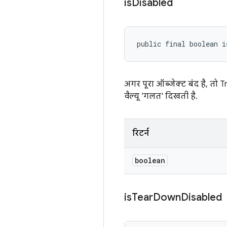
is
Disabled
public final boolean i
अगर पूरा ऑब्जेक्ट बंद है, तो
वैल्यू 'गलत' दिखती है.
रिटर्न
boolean
is
Tear
Down
Disabled