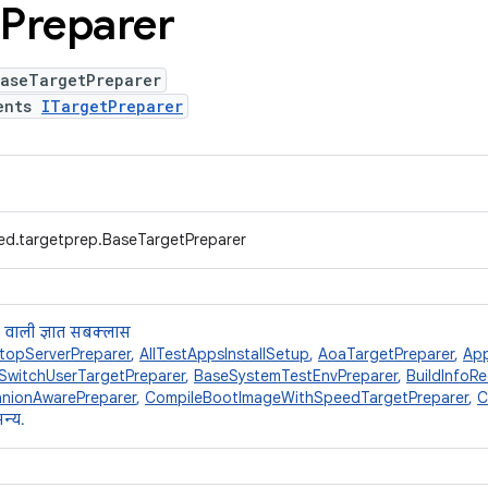
Preparer
BaseTargetPreparer
ents
ITargetPreparer
ed.targetprep.BaseTargetPreparer
 वाली ज्ञात सबक्लास
topServerPreparer
,
AllTestAppsInstallSetup
,
AoaTargetPreparer
,
Ap
SwitchUserTargetPreparer
,
BaseSystemTestEnvPreparer
,
BuildInfoR
nionAwarePreparer
,
CompileBootImageWithSpeedTargetPreparer
,
C
न्य.