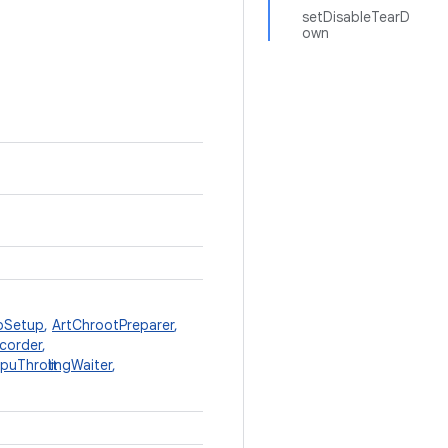
setDisableTearD
own
pSetup
,
ArtChrootPreparer
,
ecorder
,
puThrottlingWaiter
,