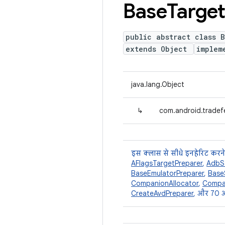
Base
Target
public abstract class 
extends Object
implem
java.lang.Object
↳
com.android.tradef
इस क्लास से सीधे इनहेरिट करने
AFlagsTargetPreparer
,
AdbS
BaseEmulatorPreparer
,
Base
CompanionAllocator
,
Compa
CreateAvdPreparer
, और 70 अ