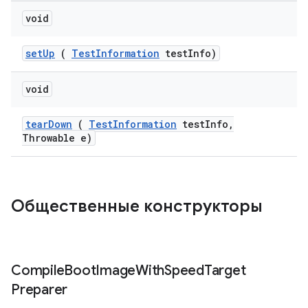
void
set
Up
(
Test
Information
test
Info)
void
tear
Down
(
Test
Information
test
Info
,
Throwable e)
Общественные конструкторы
Compile
Boot
Image
With
Speed
Target
Preparer