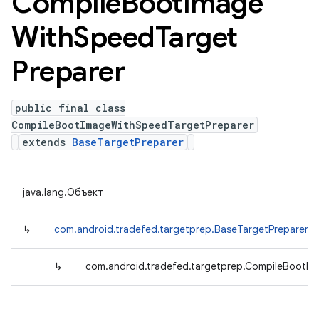
Compile
Boot
Image
With
Speed
Target
Preparer
public final class
CompileBootImageWithSpeedTargetPreparer
extends
BaseTargetPreparer
java.lang.Объект
↳
com.android.tradefed.targetprep.BaseTargetPreparer
↳
com.android.tradefed.targetprep.CompileBootI