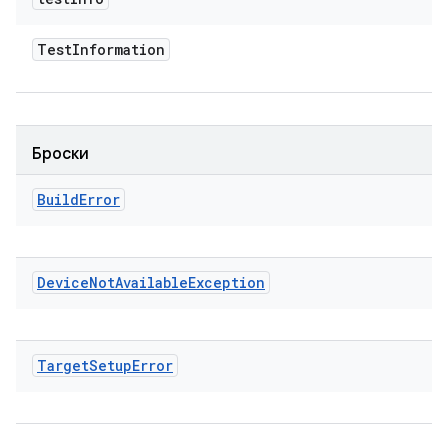
Test
Information
Броски
Build
Error
Device
Not
Available
Exception
Target
Setup
Error