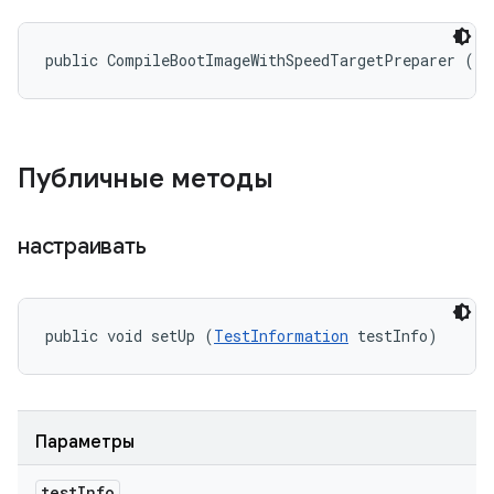
public CompileBootImageWithSpeedTargetPreparer ()
Публичные методы
настраивать
public void setUp (
TestInformation
 testInfo)
Параметры
test
Info