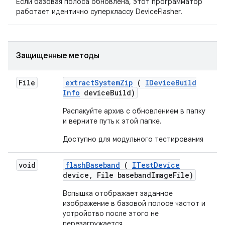
Если базовая полоса обновлена, этот программатор
работает идентично суперклассу DeviceFlasher.
Защищенные методы
File
extract
System
Zip
(
IDevice
Build
Info
device
Build)
Распакуйте архив с обновлением в папку
и верните путь к этой папке.
Доступно для модульного тестирования
void
flash
Baseband
(
ITest
Device
device
,
File baseband
Image
File)
Вспышка отображает заданное
изображение в базовой полосе частот и
устройство после этого не
перезагружается
.