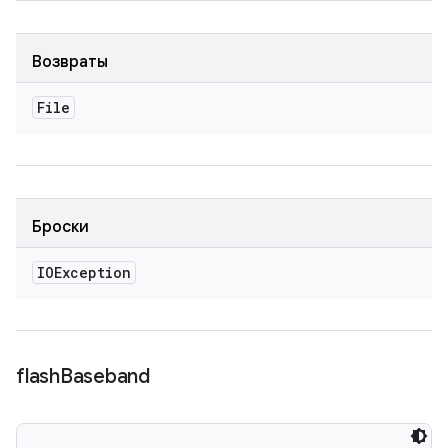
Возвраты
File
Броски
IOException
flash
Baseband