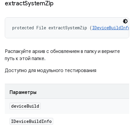
extract
System
Zip
protected File extractSystemZip (
IDeviceBuildInfo
 
Распакуйте архив с обновлением в папку и верните
путь к этой папке.
Доступно для модульного тестирования
Параметры
device
Build
IDevice
Build
Info