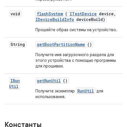
void
flash
System
(
ITest
Device
device
,
IDevice
Build
Info
device
Build)
Прошейте образ системы на устройство.
String
get
Boot
Partition
Name
()
Получите имя загрузочного раздела для
этого устройства с помощью программы
для прошивки.
IRun
get
Run
Util
()
Util
RunUtil
Получите экземпляр
для
использования.
Константы