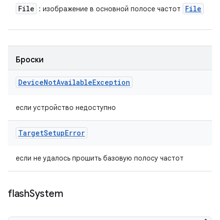
File
File
: изображение в основной полосе частот
Броски
Device
Not
Available
Exception
если устройство недоступно
Target
Setup
Error
если не удалось прошить базовую полосу частот
flash
System