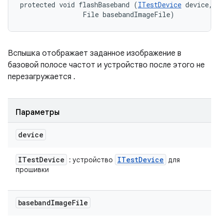
protected void flashBaseband (
ITestDevice
 device, 

                File basebandImageFile)
Вспышка отображает заданное изображение в
базовой полосе частот и
устройство после этого не
перезагружается
.
Параметры
device
ITest
Device
ITest
Device
: устройство
для
прошивки
baseband
Image
File