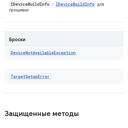
IDevice
Build
Info
IDevice
Build
Info
:
для
прошивки
Броски
Device
Not
Available
Exception
Target
Setup
Error
Защищенные методы