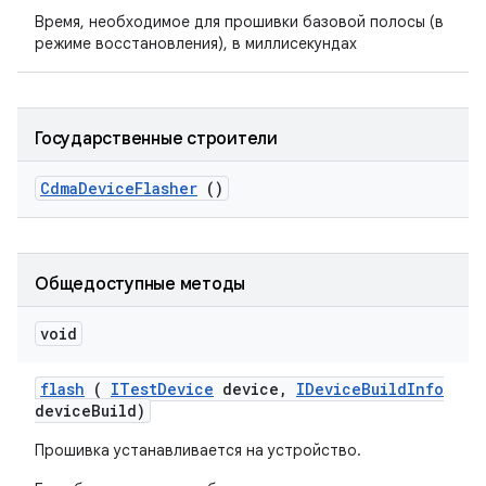
Время, необходимое для прошивки базовой полосы (в
режиме восстановления), в миллисекундах
Государственные строители
Cdma
Device
Flasher
()
Общедоступные методы
void
flash
(
ITest
Device
device
,
IDevice
Build
Info
device
Build)
Прошивка устанавливается на устройство.