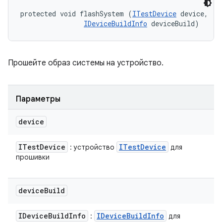
protected void flashSystem (
ITestDevice
 device, 

IDeviceBuildInfo
 deviceBuild)
Прошейте образ системы на устройство.
Параметры
device
ITest
Device
ITest
Device
: устройство
для
прошивки
device
Build
IDevice
Build
Info
IDevice
Build
Info
:
для