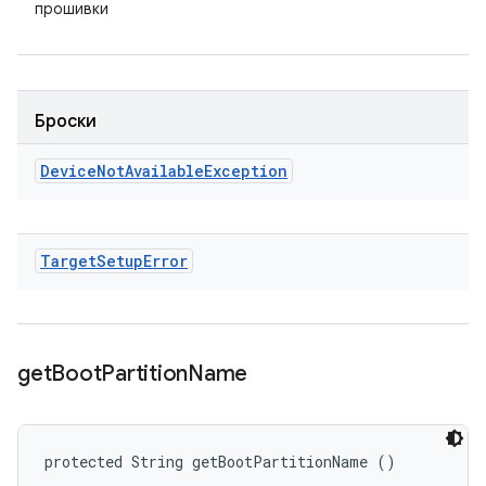
прошивки
Броски
Device
Not
Available
Exception
Target
Setup
Error
get
Boot
Partition
Name
protected String getBootPartitionName ()