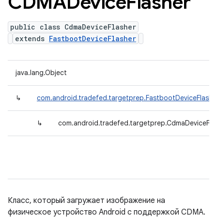
CDMADevice
Flasher
public class CdmaDeviceFlasher
extends
FastbootDeviceFlasher
java.lang.Object
↳
com.android.tradefed.targetprep.FastbootDeviceFlashe
↳
com.android.tradefed.targetprep.CdmaDeviceFla
Класс, который загружает изображение на
физическое устройство Android с поддержкой CDMA.