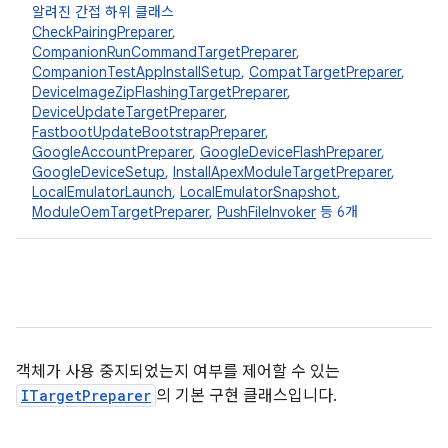
알려진 간접 하위 클래스
CheckPairingPreparer
,
CompanionRunCommandTargetPreparer
,
CompanionTestAppInstallSetup
,
CompatTargetPreparer
,
DeviceImageZipFlashingTargetPreparer
,
DeviceUpdateTargetPreparer
,
FastbootUpdateBootstrapPreparer
,
GoogleAccountPreparer
,
GoogleDeviceFlashPreparer
,
GoogleDeviceSetup
,
InstallApexModuleTargetPreparer
,
LocalEmulatorLaunch
,
LocalEmulatorSnapshot
,
ModuleOemTargetPreparer
,
PushFileInvoker
등 6개
객체가 사용 중지되었는지 여부를 제어할 수 있는
ITargetPreparer
의 기본 구현 클래스입니다.