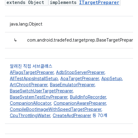
extends Object
implements
ITargetPreparer
java.lang.Object
↳
com.android.tradefed.targetprep.BaseTargetPreparer
알려진 직접 서브클래스
AFlagsTargetPreparer
,
AdbStopServerPreparer
,
AllTestAppsInstallSetup
,
AoaTargetPreparer
,
AppSetup
,
ArtChrootPreparer
,
BaseEmulatorPreparer
,
BaseSwitchUserTargetPreparer
,
BaseSystemTestEnvPreparer
,
BuildInfoRecorder
,
CompanionAllocator
,
CompanionAwarePreparer
,
CompileBootImageWithSpeedTargetPreparer
,
CpuThrottlingWaiter
,
CreateAvdPreparer
등 70개