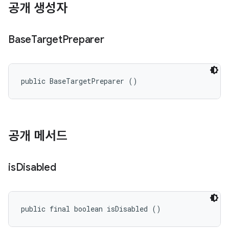
공개 생성자
Base
Target
Preparer
public BaseTargetPreparer ()
공개 메서드
is
Disabled
public final boolean isDisabled ()