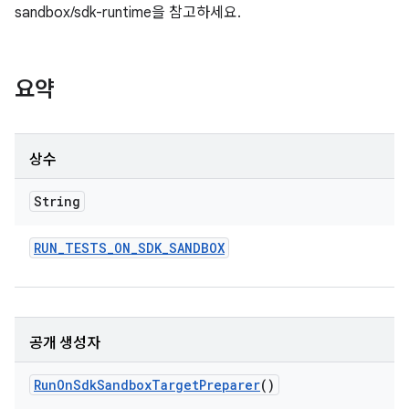
sandbox/sdk-runtime을 참고하세요.
요약
상수
String
RUN
_
TESTS
_
ON
_
SDK
_
SANDBOX
공개 생성자
Run
On
Sdk
Sandbox
Target
Preparer
()