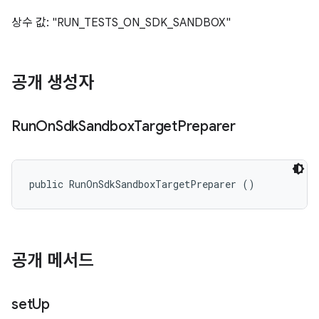
상수 값: "RUN_TESTS_ON_SDK_SANDBOX"
공개 생성자
Run
On
Sdk
Sandbox
Target
Preparer
public RunOnSdkSandboxTargetPreparer ()
공개 메서드
set
Up