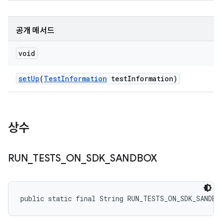
공개 메서드
void
set
Up
(
Test
Information
test
Information)
상수
RUN
_
TESTS
_
ON
_
SDK
_
SANDBOX
public static final String RUN_TESTS_ON_SDK_SANDBO