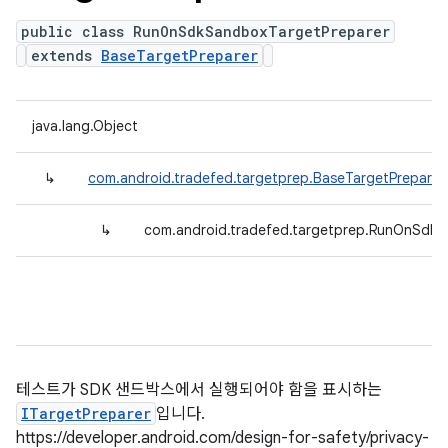
public class RunOnSdkSandboxTargetPreparer
extends
BaseTargetPreparer
java.lang.Object
↳
com.android.tradefed.targetprep.BaseTargetPreparer
↳
com.android.tradefed.targetprep.RunOnSdkS
테스트가 SDK 샌드박스에서 실행되어야 함을 표시하는
ITargetPreparer
입니다.
https://developer.android.com/design-for-safety/privacy-