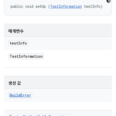
public void setUp (
TestInformation
 testInfo)
매개변수
test
Info
Test
Information
생성 값
Build
Error