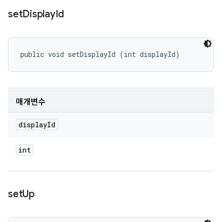
set
Display
Id
public void setDisplayId (int displayId)
매개변수
display
Id
int
set
Up