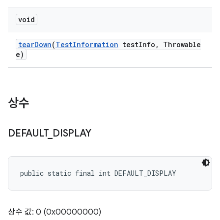
void
tear
Down
(
Test
Information
test
Info
,
Throwable
e)
상수
DEFAULT
_
DISPLAY
public static final int DEFAULT_DISPLAY
상수 값: 0 (0x00000000)