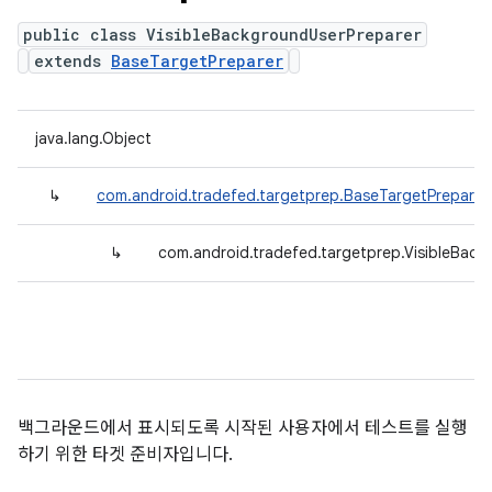
public class VisibleBackgroundUserPreparer
extends
BaseTargetPreparer
java.lang.Object
↳
com.android.tradefed.targetprep.BaseTargetPreparer
↳
com.android.tradefed.targetprep.VisibleBack
백그라운드에서 표시되도록 시작된 사용자에서 테스트를 실행
하기 위한 타겟 준비자입니다.