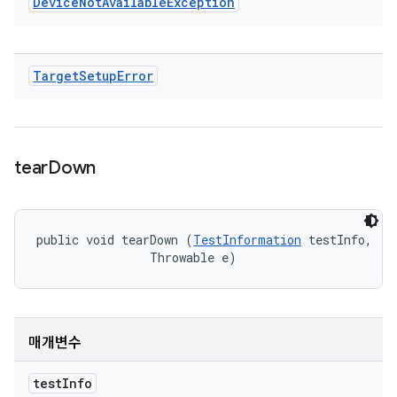
Device
Not
Available
Exception
Target
Setup
Error
tear
Down
public void tearDown (
TestInformation
 testInfo, 

                Throwable e)
매개변수
test
Info