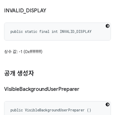
INVALID
_
DISPLAY
public static final int INVALID_DISPLAY
상수 값: -1 (0xffffffff)
공개 생성자
Visible
Background
User
Preparer
public VisibleBackgroundUserPreparer ()