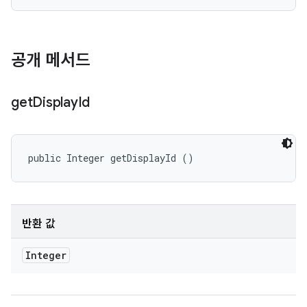
공개 메서드
get
Display
Id
public Integer getDisplayId ()
반환 값
Integer