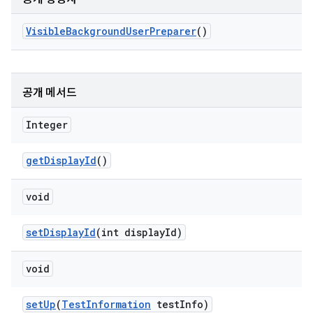
Visible
Background
User
Preparer
()
공개 메서드
Integer
get
Display
Id
()
void
set
Display
Id
(int display
Id)
void
set
Up
(
Test
Information
test
Info)