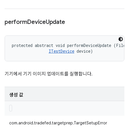
perform
Device
Update
protected abstract void performDeviceUpdate (File d
ITestDevice
 device)
기기에서 기기 이미지 업데이트를 실행합니다.
생성 값
com.android.tradefed.targetprep.TargetSetupError