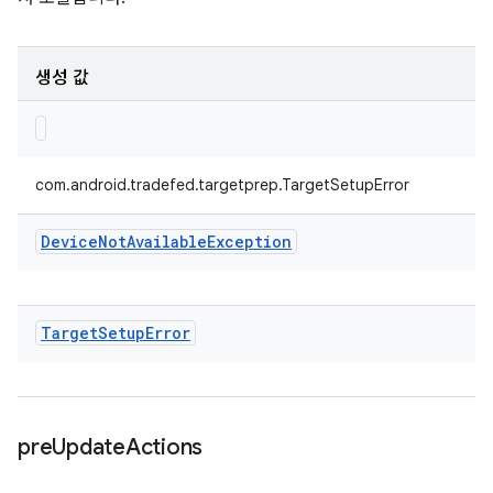
생성 값
com.android.tradefed.targetprep.TargetSetupError
Device
Not
Available
Exception
Target
Setup
Error
pre
Update
Actions