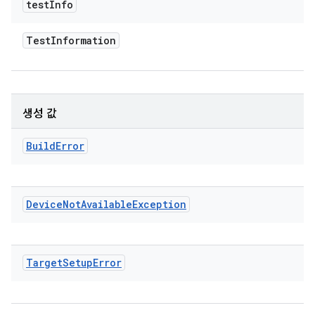
test
Info
Test
Information
생성 값
Build
Error
Device
Not
Available
Exception
Target
Setup
Error