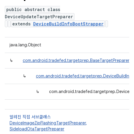
public abstract class
DeviceUpdateTargetPreparer
extends
DeviceBuildInfoBootStrapper
java.lang.Object
↳
com.android.tradefed.targetprep.BaseTargetPreparer
↳
com.android.tradefed.targetprep.DeviceBuildInf
↳
com.android.tradefed.targetprep.DeviceU
알려진 직접 서브클래스
DeviceImageZipFlashingTargetPreparer
,
SideloadOtaTargetPreparer