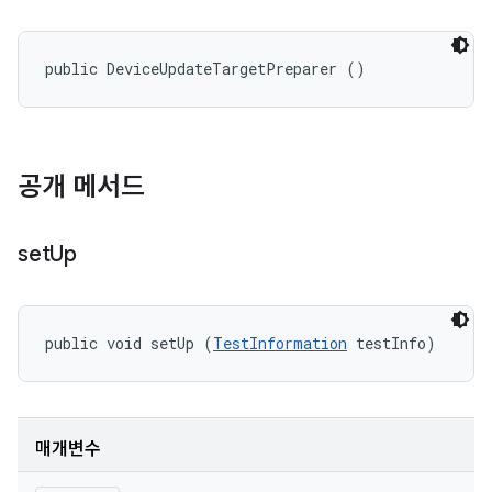
public DeviceUpdateTargetPreparer ()
공개 메서드
set
Up
public void setUp (
TestInformation
 testInfo)
매개변수