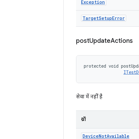
Exception
Target
Setup
Error
post
Update
Actions
protected void postUpd
ITestD
सेवा में नहीं है
थ्रॉ
Device
Not
Available