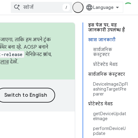
/
इस पेज पर, यह
जानकारी उपलब्ध है
जाएगा, ताकि हम अपने ट्रंक
खास जानकारी
स्थिर बना रहे. AOSP बनाने
सार्वजनिक
t-release
मेनिफ़ेस्ट ब्रांच,
कंस्ट्रक्टर
दलाव
देखें.
प्रोटेक्टेड मेथड
सार्वजनिक कंस्ट्रक्टर
DeviceImageZipFl
ashingTargetPre
parer
प्रोटेक्टेड मेथड
getDeviceUpdat
eImage
performDeviceU
pdate