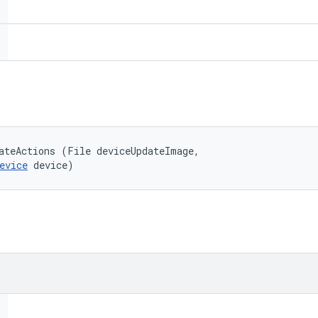
ateActions (File deviceUpdateImage, 

evice
 device)