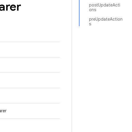
arer
postUpdateActi
ons
preUpdateAction
s
arer