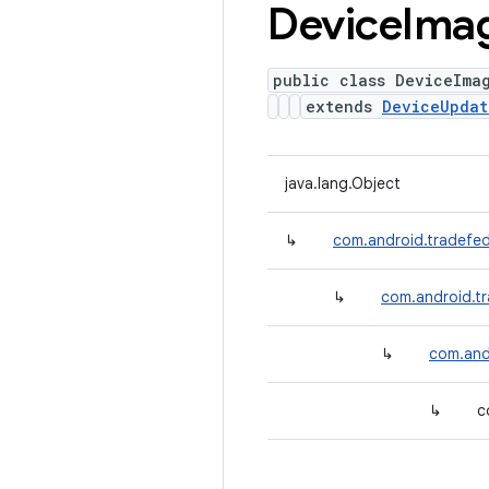
Device
Ima
public class DeviceIma
extends
DeviceUpdat
java.lang.Object
↳
com.android.tradefed
↳
com.android.t
↳
com.and
↳
c