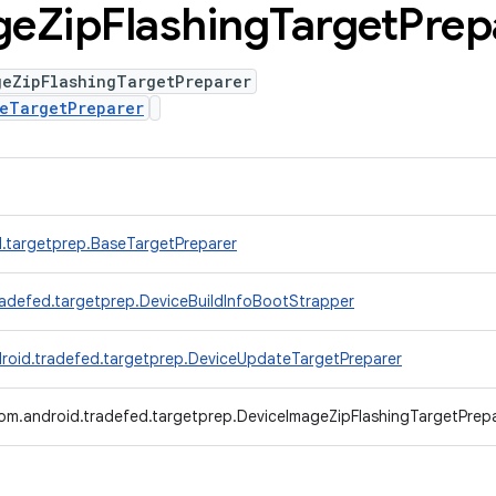
ge
Zip
Flashing
Target
Prep
geZipFlashingTargetPreparer
eTargetPreparer
.targetprep.BaseTargetPreparer
radefed.targetprep.DeviceBuildInfoBootStrapper
roid.tradefed.targetprep.DeviceUpdateTargetPreparer
om.android.tradefed.targetprep.DeviceImageZipFlashingTargetPrep