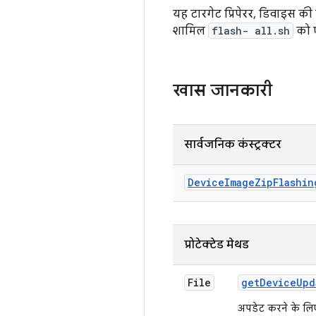
यह टारगेट प्रिपेरर, डिवाइस की
शामिल
flash- all.sh
को ए
खास जानकारी
सार्वजनिक कंस्ट्रक्टर
Device
Image
Zip
Flashin
प्रोटेक्टेड मेथड
File
get
Device
Upd
अपडेट करने के लि