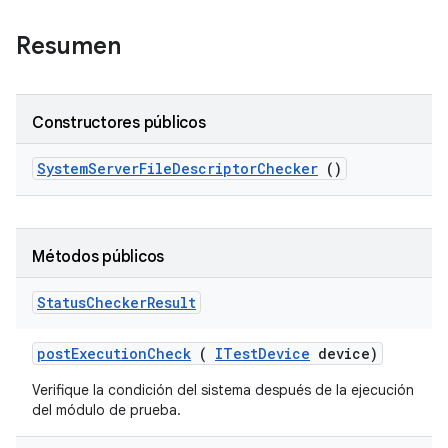
Resumen
Constructores públicos
System
Server
File
Descriptor
Checker
()
Métodos públicos
Status
Checker
Result
post
Execution
Check
(
ITest
Device
device)
Verifique la condición del sistema después de la ejecución
del módulo de prueba.