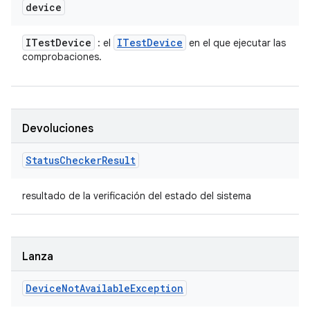
device
ITest
Device
ITest
Device
: el
en el que ejecutar las
comprobaciones.
Devoluciones
Status
Checker
Result
resultado de la verificación del estado del sistema
Lanza
Device
Not
Available
Exception