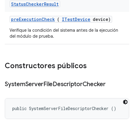
Status
Checker
Result
pre
Execution
Check
(
ITest
Device
device)
Verifique la condición del sistema antes de la ejecución
del módulo de prueba.
Constructores públicos
System
Server
File
Descriptor
Checker
public SystemServerFileDescriptorChecker ()