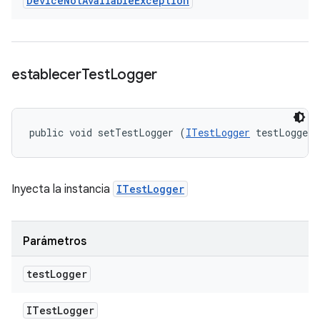
Device
Not
Available
Exception
establecer
Test
Logger
public void setTestLogger (
ITestLogger
 testLogger)
Inyecta la instancia
ITestLogger
Parámetros
test
Logger
ITest
Logger