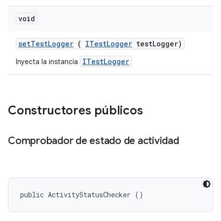
void
set
Test
Logger
(
ITest
Logger
test
Logger)
ITestLogger
Inyecta la instancia
Constructores públicos
Comprobador de estado de actividad
public ActivityStatusChecker ()