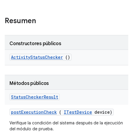
Resumen
Constructores públicos
Activity
Status
Checker
()
Métodos públicos
Status
Checker
Result
post
Execution
Check
(
ITest
Device
device)
Verifique la condición del sistema después de la ejecución
del módulo de prueba.