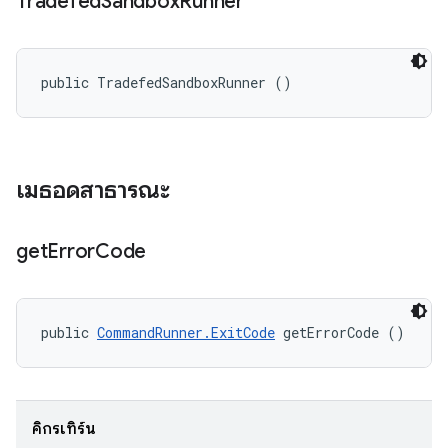
Tradefed
Sandbox
Runner
public TradefedSandboxRunner ()
เมธอดสาธารณะ
get
Error
Code
public 
CommandRunner.ExitCode
 getErrorCode ()
คิกรีเทิร์น