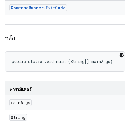
Command
Runner
.
Exit
Code
หลัก
public static void main (String[] mainArgs)
พารามิเตอร์
main
Args
String