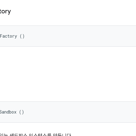
tory
xFactory ()
Sandbox ()