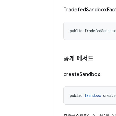
Tradefed
Sandbox
Fac
public TradefedSandbo
공개 메서드
create
Sandbox
public 
ISandbox
 create