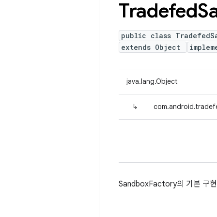
Tradefed
S
public class TradefedS
extends Object
implem
java.lang.Object
↳
com.android.trade
SandboxFactory의 기본 구현