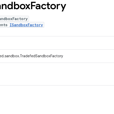
andbox
Factory
andboxFactory
ents
ISandboxFactory
fed.sandbox.TradefedSandboxFactory