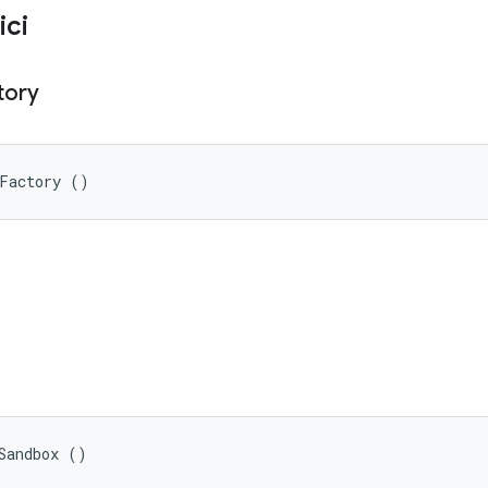
ici
tory
xFactory ()
Sandbox ()