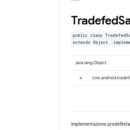
Tradefed
S
public class TradefedS
extends Object
implem
java.lang.Object
↳
com.android.trade
Implementazione predefinit