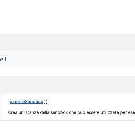
y
()
create
Sandbox
()
Crea un'istanza della sandbox che può essere utilizzata per es