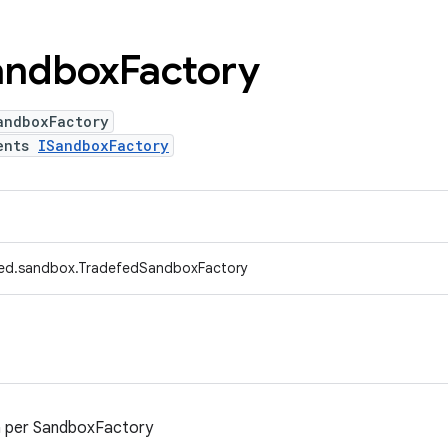
andbox
Factory
andboxFactory
ents
ISandboxFactory
fed.sandbox.TradefedSandboxFactory
a per SandboxFactory