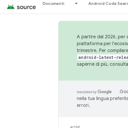
Documenti
Android Code Sear
A partire dal 2026, per a
piattaforma per l'ecos
trimestre. Per compilare
android-latest-rele
saperne di più, consult
Goo
nella tua lingua preferi
errori.
AOSP