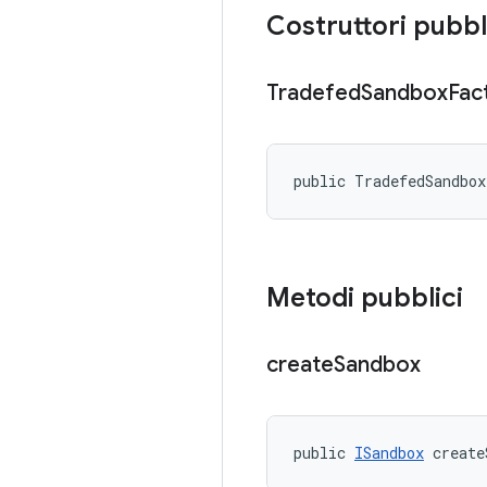
Costruttori pubbl
Tradefed
Sandbox
Fac
public TradefedSandbo
Metodi pubblici
create
Sandbox
public 
ISandbox
 create