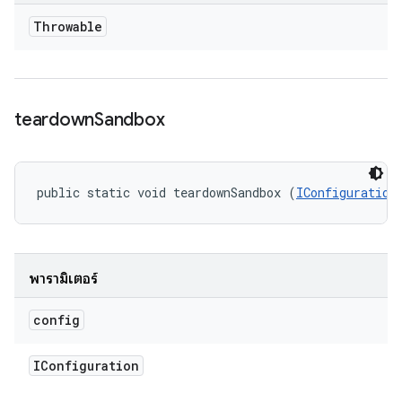
Throwable
teardown
Sandbox
public static void teardownSandbox (
IConfiguration
พารามิเตอร์
config
IConfiguration