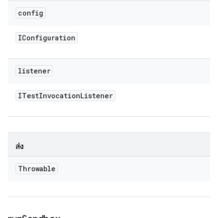
config
IConfiguration
listener
ITest
Invocation
Listener
ส่ง
Throwable