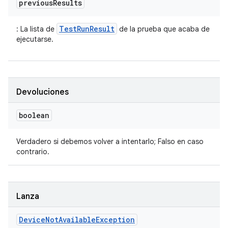
previous
Results
TestRunResult
: La lista de
de la prueba que acaba de
ejecutarse.
Devoluciones
boolean
Verdadero si debemos volver a intentarlo; Falso en caso
contrario.
Lanza
Device
Not
Available
Exception