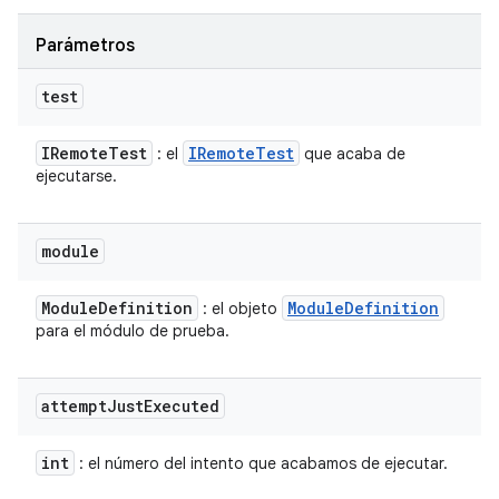
Parámetros
test
IRemote
Test
IRemote
Test
: el
que acaba de
ejecutarse.
module
Module
Definition
Module
Definition
: el objeto
para el módulo de prueba.
attempt
Just
Executed
int
: el número del intento que acabamos de ejecutar.