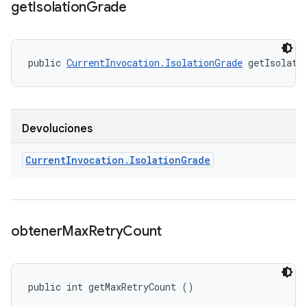
get
Isolation
Grade
public 
CurrentInvocation.IsolationGrade
 getIsolati
Devoluciones
Current
Invocation
.
Isolation
Grade
obtener
Max
Retry
Count
public int getMaxRetryCount ()