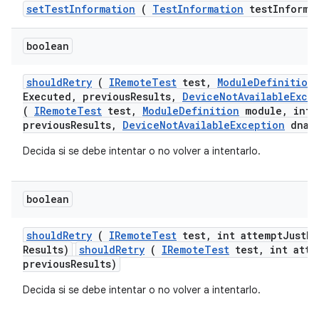
set
Test
Information
(
Test
Information
test
Informa
boolean
should
Retry
(
IRemote
Test
test
,
Module
Definition
Executed
,
previous
Results
,
Device
Not
Available
Exce
(
IRemoteTest
test,
ModuleDefinition
module, int 
previousResults,
DeviceNotAvailableException
dnae
Decida si se debe intentar o no volver a intentarlo.
boolean
should
Retry
(
IRemote
Test
test
,
int attempt
Just
Ex
Results)
shouldRetry
(
IRemoteTest
test, int atte
previousResults)
Decida si se debe intentar o no volver a intentarlo.