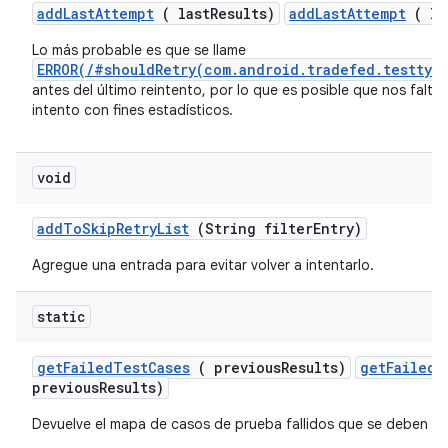
add
Last
Attempt
( last
Results)
addLastAttempt
( la
Lo más probable es que se llame
ERROR(/#shouldRetry(com.android.tradefed.testtyp
antes del último reintento, por lo que es posible que nos falten
intento con fines estadísticos.
void
add
To
Skip
Retry
List
(String filter
Entry)
Agregue una entrada para evitar volver a intentarlo.
static
get
Failed
Test
Cases
( previous
Results)
getFailedT
previousResults)
Devuelve el mapa de casos de prueba fallidos que se deben vol