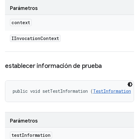
Parámetros
context
IInvocation
Context
establecer información de prueba
public void setTestInformation (
TestInformation
 te
Parámetros
test
Information