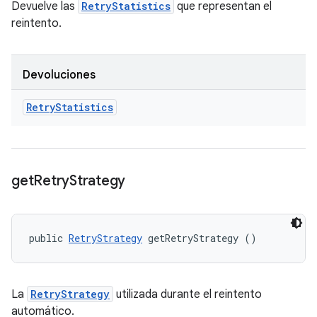
Devuelve las
RetryStatistics
que representan el
reintento.
Devoluciones
Retry
Statistics
get
Retry
Strategy
public 
RetryStrategy
 getRetryStrategy ()
La
RetryStrategy
utilizada durante el reintento
automático.