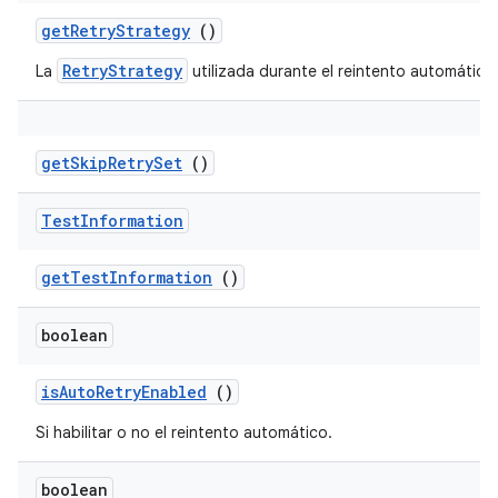
get
Retry
Strategy
()
RetryStrategy
La
utilizada durante el reintento automático
get
Skip
Retry
Set
()
Test
Information
get
Test
Information
()
boolean
is
Auto
Retry
Enabled
()
Si habilitar o no el reintento automático.
boolean