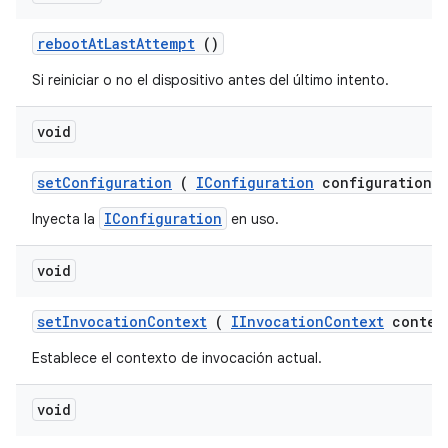
reboot
At
Last
Attempt
()
Si reiniciar o no el dispositivo antes del último intento.
void
set
Configuration
(
IConfiguration
configuration)
IConfiguration
Inyecta la
en uso.
void
set
Invocation
Context
(
IInvocation
Context
contex
Establece el contexto de invocación actual.
void