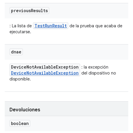
previous
Results
TestRunResult
: La lista de
de la prueba que acaba de
ejecutarse.
dnae
Device
Not
Available
Exception
: la excepción
Device
Not
Available
Exception
del dispositivo no
disponible.
Devoluciones
boolean