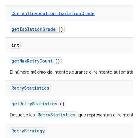
Current
Invocation
.
Isolation
Grade
get
Isolation
Grade
()
int
get
Max
Retry
Count
()
El número máximo de intentos durante el reintento automático
Retry
Statistics
get
Retry
Statistics
()
RetryStatistics
Devuelve las
que representan el reintento.
Retry
Strategy