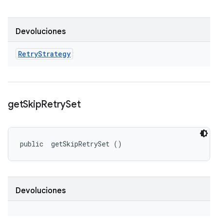
Devoluciones
Retry
Strategy
get
Skip
Retry
Set
public 
 getSkipRetrySet ()
Devoluciones