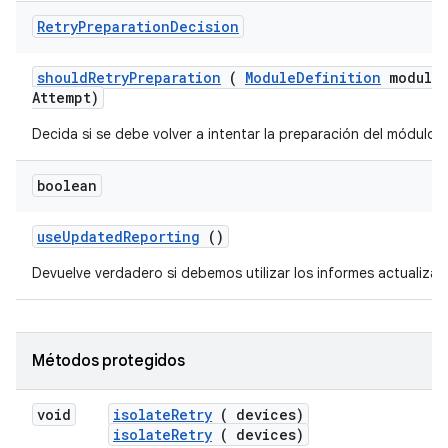
Retry
Preparation
Decision
should
Retry
Preparation
(
Module
Definition
module
Attempt)
Decida si se debe volver a intentar la preparación del módulo.
boolean
use
Updated
Reporting
()
Devuelve verdadero si debemos utilizar los informes actualizad
Métodos protegidos
void
isolate
Retry
( devices)
isolateRetry
( devices)