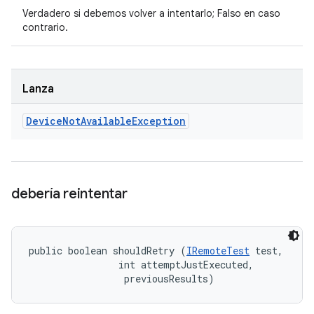
Verdadero si debemos volver a intentarlo; Falso en caso
contrario.
Lanza
Device
Not
Available
Exception
debería reintentar
public boolean shouldRetry (
IRemoteTest
 test, 

                int attemptJustExecuted, 

 previousResults)