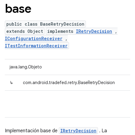
base
public class BaseRetryDecision
extends Object
implements
IRetryDecision
,
IConfigurationReceiver
,
ITestInformationReceiver
java.lang.Objeto
↳
com.android.tradefed.retry.BaseRetryDecision
Implementación base de
IRetryDecision
. La