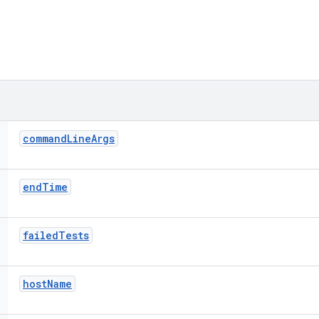
command
Line
Args
end
Time
failed
Tests
host
Name