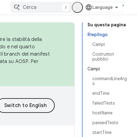
/
Su questa pagina
Riepilogo
e la stabilità della
Campi
do e nel quarto
 Il branch del manifest
Costruttori
pubblici
cata su AOSP. Per
Campi
commandLineArg
s
endTime
failedTests
hostName
passedTests
startTime