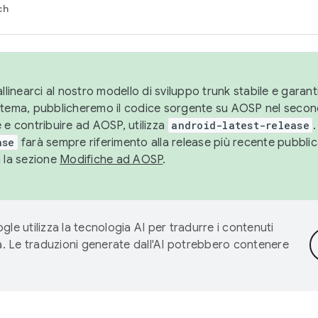
ch
llinearci al nostro modello di sviluppo trunk stabile e garantir
istema, pubblicheremo il codice sorgente su AOSP nel secon
 e contribuire ad AOSP, utilizza
android-latest-release
.
ase
farà sempre riferimento alla release più recente pubbli
a la sezione
Modifiche ad AOSP
.
gle utilizza la tecnologia AI per tradurre i contenuti
ta. Le traduzioni generate dall'AI potrebbero contenere