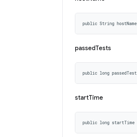
public String hostName
passed
Tests
public long passedTest
start
Time
public long startTime