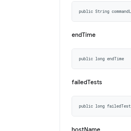
public String command
end
Time
public long endTime
failed
Tests
public long failedTest
host
Name