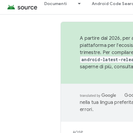
Documenti
Android Code Sear
A partire dal 2026, per a
piattaforma per l'ecos
trimestre. Per compilare
android-latest-rele
saperne di più, consult
Goo
nella tua lingua preferi
errori.
AOSP