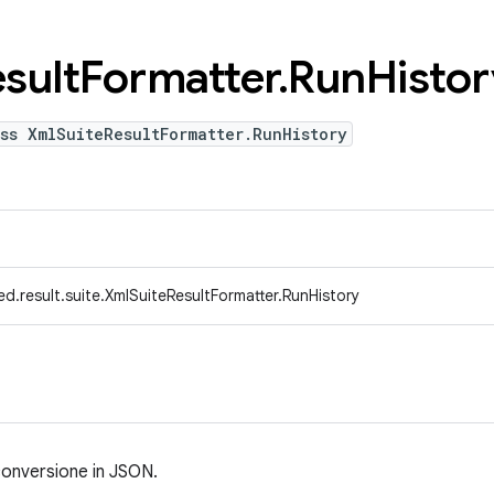
sult
Formatter
.
Run
Histor
ss XmlSuiteResultFormatter.RunHistory
d.result.suite.XmlSuiteResultFormatter.RunHistory
conversione in JSON.