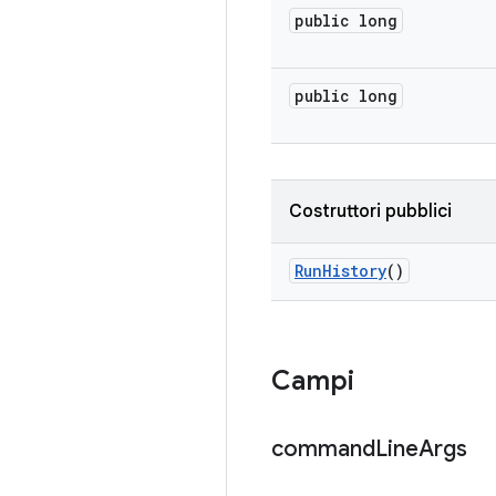
public long
public long
Costruttori pubblici
Run
History
()
Campi
command
Line
Args