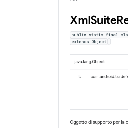
Xml
Suite
Re
public static final cla
extends Object
java.lang.Object
↳
com.android.tradefe
Oggetto di supporto per la 