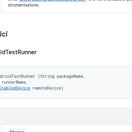
strumentazione.
ici
id
Test
Runner
droidTestRunner (String packageName, 

 runnerName, 

EnabledDevice
 remoteDevice)