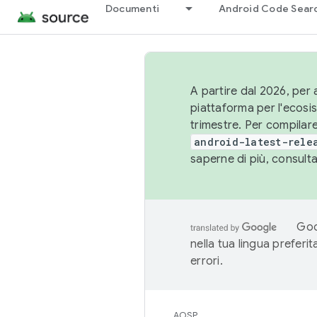
Documenti
Android Code Sear
A partire dal 2026, per a
piattaforma per l'ecos
trimestre. Per compilare
android-latest-rele
saperne di più, consult
Goo
nella tua lingua preferi
errori.
AOSP