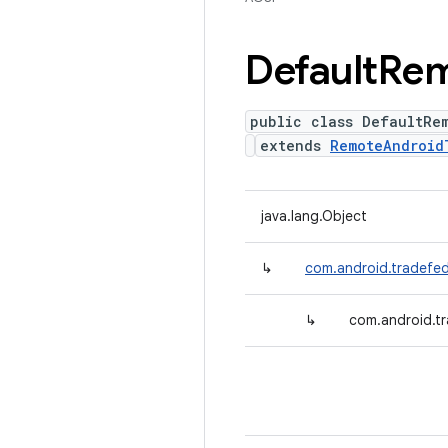
Default
Rem
public class DefaultRe
extends
RemoteAndroid
java.lang.Object
↳
com.android.tradefed
↳
com.android.t