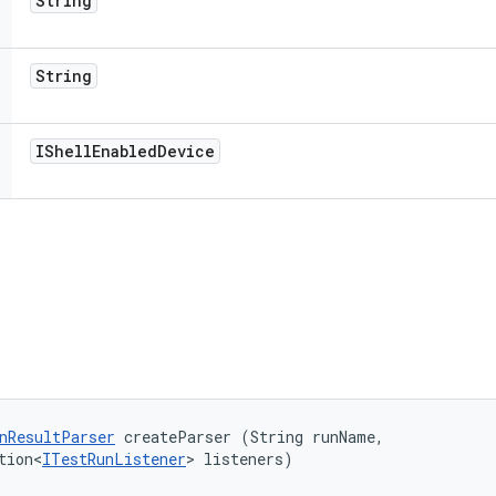
String
String
IShell
Enabled
Device
nResultParser
 createParser (String runName, 

tion<
ITestRunListener
> listeners)