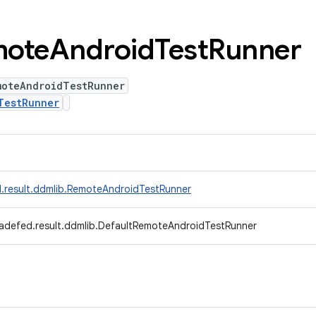
ote
Android
Test
Runner
moteAndroidTestRunner
TestRunner
.result.ddmlib.RemoteAndroidTestRunner
radefed.result.ddmlib.DefaultRemoteAndroidTestRunner