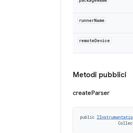
package
Name
runner
Name
remote
Device
Metodi pubblici
create
Parser
public 
IInstrumentatio
                Collec