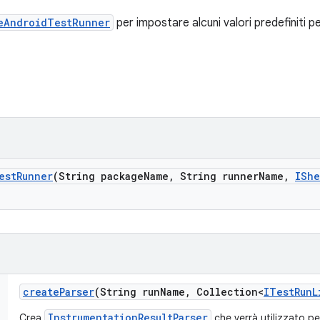
eAndroidTestRunner
per impostare alcuni valori predefiniti pe
est
Runner
(String package
Name
,
String runner
Name
,
IShe
create
Parser
(String run
Name
,
Collection<
ITest
Run
L
InstrumentationResultParser
Crea
che verrà utilizzato pe