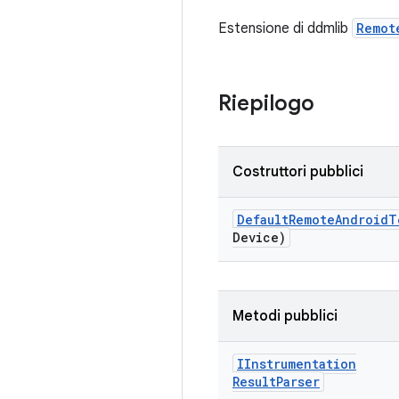
Estensione di ddmlib
Remot
Riepilogo
Costruttori pubblici
Default
Remote
Android
T
Device)
Metodi pubblici
IInstrumentation
Result
Parser