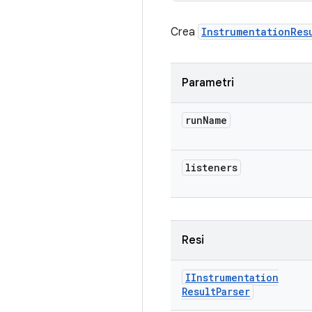
Crea
InstrumentationRes
Parametri
run
Name
listeners
Resi
IInstrumentation
Result
Parser