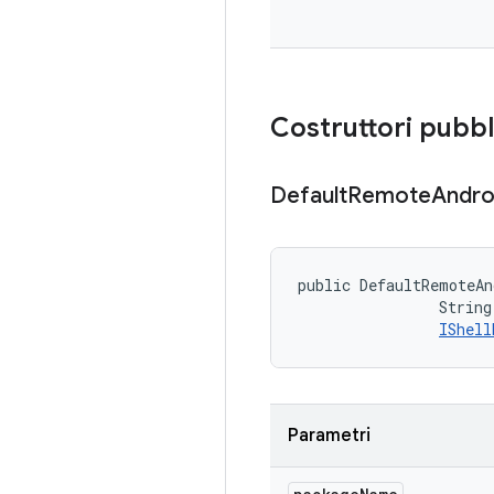
Costruttori pubbl
Default
Remote
Andro
public DefaultRemoteAn
                String
IShell
Parametri