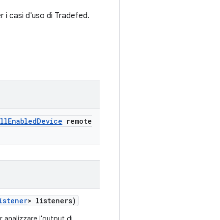
r i casi d'uso di Tradefed.
ll
Enabled
Device
remote
istener
> listeners)
r analizzare l'output di