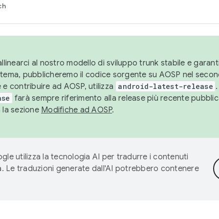
ch
llinearci al nostro modello di sviluppo trunk stabile e garantir
istema, pubblicheremo il codice sorgente su AOSP nel secon
 e contribuire ad AOSP, utilizza
android-latest-release
.
ase
farà sempre riferimento alla release più recente pubbli
a la sezione
Modifiche ad AOSP
.
gle utilizza la tecnologia AI per tradurre i contenuti
ta. Le traduzioni generate dall'AI potrebbero contenere