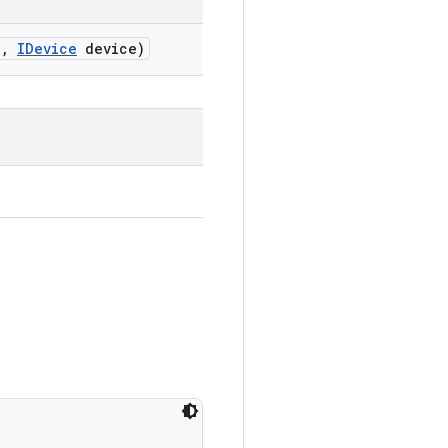
e
,
IDevice
device)