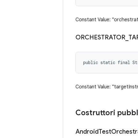
Constant Value: "orchestra
ORCHESTRATOR
_
TA
public static final S
Constant Value: "targetIns
Costruttori pubbl
Android
Test
Orchestr