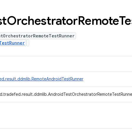
st
Orchestrator
Remote
Te
stOrchestratorRemoteTestRunner
TestRunner
ed.result.ddmlib.RemoteAndroidTestRunner
d.tradefed.result.ddmlib.AndroidTestOrchestratorRemoteTestRunne