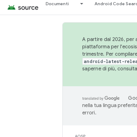
Documenti
Android Code Sear
A partire dal 2026, per a
piattaforma per l'ecos
trimestre. Per compilare
android-latest-rele
saperne di più, consult
Goo
nella tua lingua preferi
errori.
AOSP