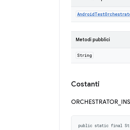
Android
Test
Orchestrat
Metodi pubblici
String
Costanti
ORCHESTRATOR
_
IN
public static final S