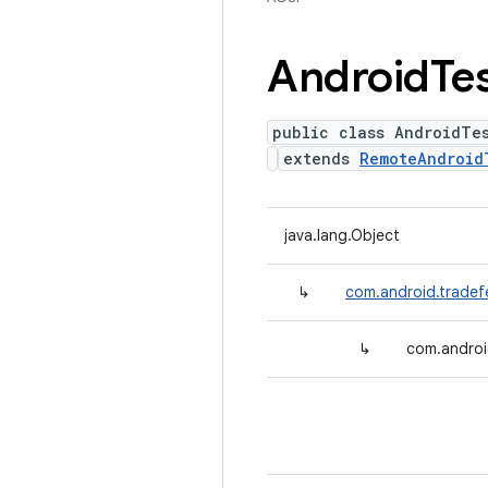
Android
Te
public class AndroidTe
extends
RemoteAndroid
java.lang.Object
↳
com.android.tradef
↳
com.androi