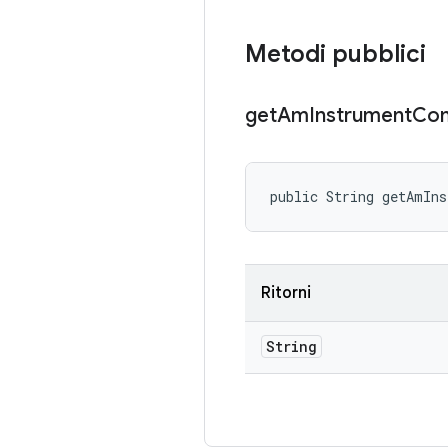
Metodi pubblici
get
Am
Instrument
Co
public String getAmIn
Ritorni
String