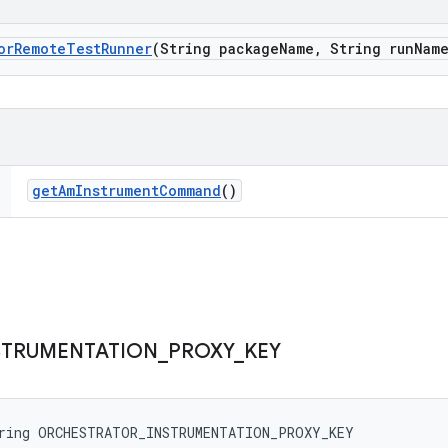
or
Remote
Test
Runner
(String package
Name
,
String run
Nam
get
Am
Instrument
Command
()
STRUMENTATION
_
PROXY
_
KEY
tring ORCHESTRATOR_INSTRUMENTATION_PROXY_KEY