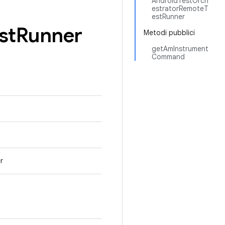
AndroidTestOrch
estratorRemoteT
estRunner
st
Runner
Metodi pubblici
getAmInstrument
Command
r