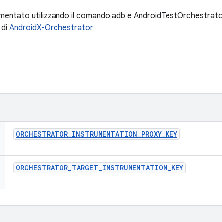
entato utilizzando il comando adb e AndroidTestOrchestrator. P
 di
AndroidX-Orchestrator
ORCHESTRATOR
_
INSTRUMENTATION
_
PROXY
_
KEY
ORCHESTRATOR
_
TARGET
_
INSTRUMENTATION
_
KEY