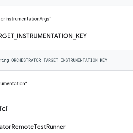
torInstrumentationArgs"
RGET
_
INSTRUMENTATION
_
KEY
tring ORCHESTRATOR_TARGET_INSTRUMENTATION_KEY
trumentation"
ici
ator
Remote
Test
Runner