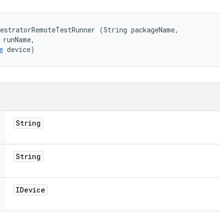
estratorRemoteTestRunner (String packageName, 

 runName, 

e
 device)
String
String
IDevice