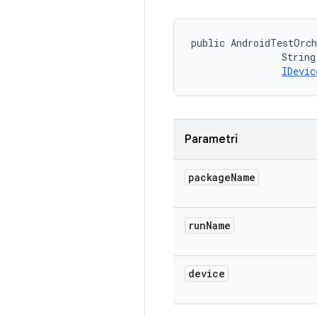
public AndroidTestOrch
                String
IDevic
Parametri
package
Name
run
Name
device