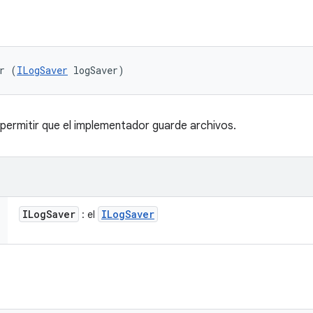
r (
ILogSaver
 logSaver)
permitir que el implementador guarde archivos.
ILog
Saver
ILog
Saver
: el