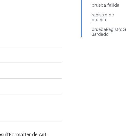
prueba fallida
registro de
prueba
pruebaRegistroG
uardado
sultFormatter de Ant.