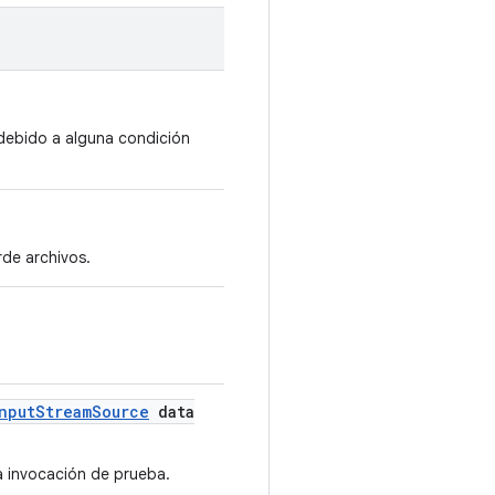
 debido a alguna condición
rde archivos.
nput
Stream
Source
data
a invocación de prueba.