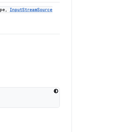
pe
,
Input
Stream
Source