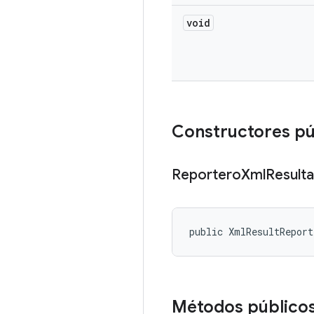
void
Constructores p
Reportero
Xml
Result
public XmlResultRepor
Métodos público