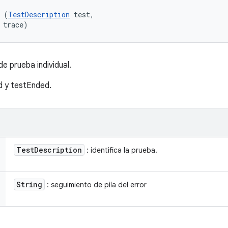
 (
TestDescription
 test, 

 trace)
e prueba individual.
d y testEnded.
Test
Description
: identifica la prueba.
String
: seguimiento de pila del error