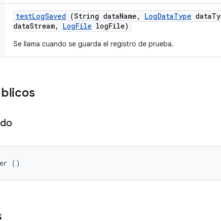
test
Log
Saved
(String data
Name
,
Log
Data
Type
data
Ty
data
Stream
,
Log
File
log
File)
Se llama cuando se guarda el registro de prueba.
úblicos
ado
ter ()
s