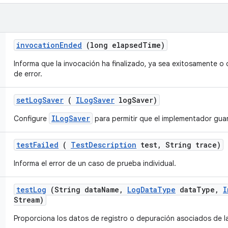
invocation
Ended
(long elapsed
Time)
Informa que la invocación ha finalizado, ya sea exitosamente o
de error.
set
Log
Saver
(
ILog
Saver
log
Saver)
ILogSaver
Configure
para permitir que el implementador gua
test
Failed
(
Test
Description
test
,
String trace)
Informa el error de un caso de prueba individual.
test
Log
(String data
Name
,
Log
Data
Type
data
Type
,
I
Stream)
Proporciona los datos de registro o depuración asociados de l