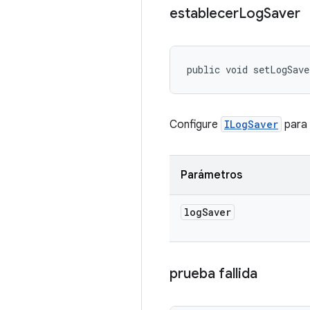
establecer
Log
Saver
public void setLogSave
Configure
ILogSaver
para 
Parámetros
log
Saver
prueba fallida