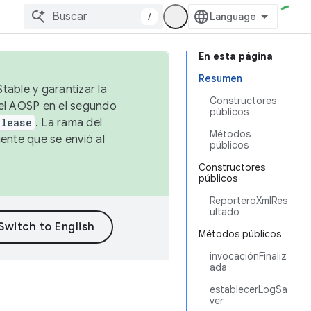
/
En esta página
Resumen
table y garantizar la
Constructores
 el AOSP en el segundo
públicos
elease
. La rama del
Métodos
ente que se envió al
públicos
Constructores
públicos
ReporteroXmlRes
ultado
Métodos públicos
invocaciónFinaliz
ada
establecerLogSa
ver