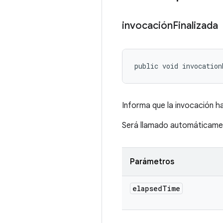
invocación
Finalizada
public void invocation
Informa que la invocación ha
Será llamado automáticamen
Parámetros
elapsed
Time