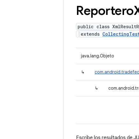
Reportero
public class XmlResultR
extends
CollectingTes
java.lang.Objeto
↳
com.android.tradefed.
↳
com.android.tr
Escribe los resultados de 