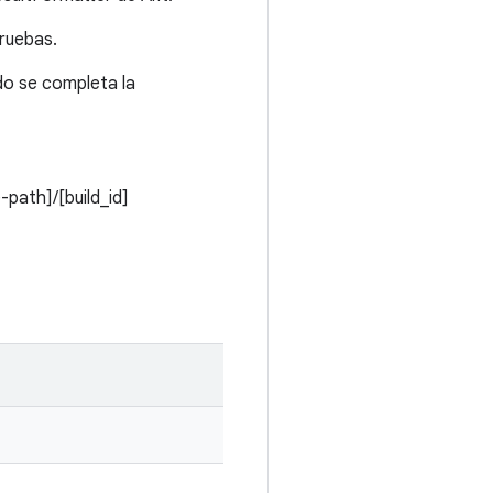
pruebas.
do se completa la
-path]/[build_id]