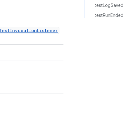
testLogSaved
testRunEnded
TestInvocationListener