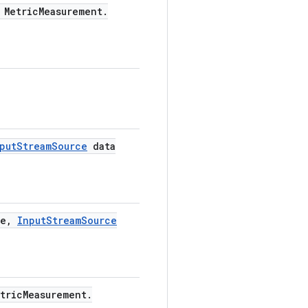
Metric
Measurement
.
put
Stream
Source
data
e
,
Input
Stream
Source
tric
Measurement
.