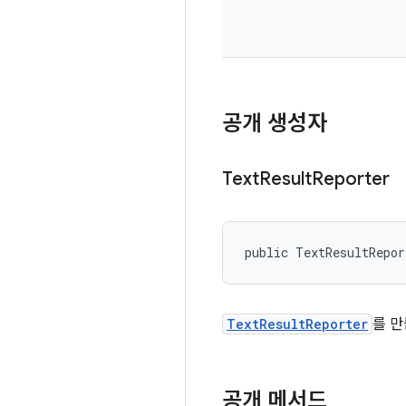
공개 생성자
Text
Result
Reporter
public TextResultRepo
TextResultReporter
를 만
공개 메서드