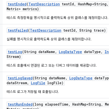
test
Ended
(
Test
Description
test
Id
,
Hash
Map<String
,
Metric> metrics)
테스트 측정항목을 명시적으로 출력하도록 상위 클래스를 재정의합니다.
test
Failed
(
Test
Description
test
Id
,
String trace)
실패를 명시적으로 출력하도록 상위 클래스를 재정의합니다.
test
Log
(String data
Name
,
Log
Data
Type
data
Type
,
In
Stream)
테스트 호출에서 연결된 로그 또는 디버그 데이터를 제공합니다.
test
Log
Saved
(String data
Name
,
Log
Data
Type
data
Typ
data
Stream
,
Log
File
log
File)
테스트 로그가 저장될 때 호출됩니다.
test
Run
Ended
(long elapsed
Time
,
Hash
Map<String
,
Me