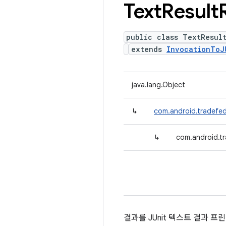
Text
Result
public class TextResul
extends
InvocationToJ
java.lang.Object
↳
com.android.tradefed
↳
com.android.tr
결과를 JUnit 텍스트 결과 