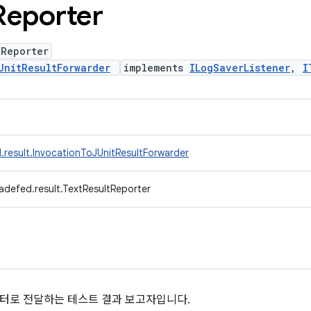
Reporter
tReporter
UnitResultForwarder
implements
ILogSaverListener
,
I
.result.InvocationToJUnitResultForwarder
adefed.result.TextResultReporter
프린터로 전달하는 테스트 결과 보고자입니다.