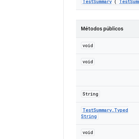
Test
Summary
(
Test
Sum
Métodos públicos
void
void
String
Test
Summary
.
Typed
String
void