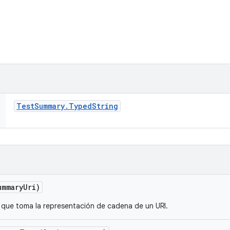
Test
Summary
.
Typed
String
ummary
Uri)
 que toma la representación de cadena de un URI.