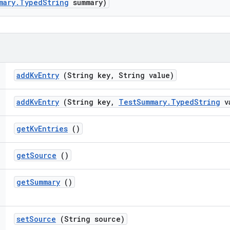
mary
.
Typed
String
summary)
add
Kv
Entry
(String key
,
String value)
add
Kv
Entry
(String key
,
Test
Summary
.
Typed
String
va
get
Kv
Entries
()
get
Source
()
get
Summary
()
set
Source
(String source)