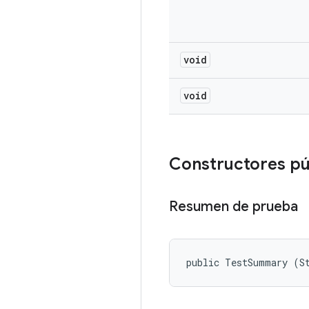
void
void
Constructores p
Resumen de prueba
public TestSummary (S