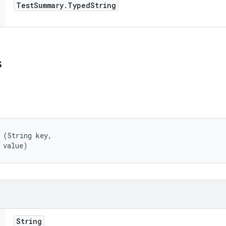
Test
Summary
.
Typed
String
s
 (String key, 

 value)
String