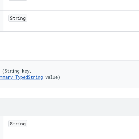
String
 (String key, 

mmary.TypedString
 value)
String