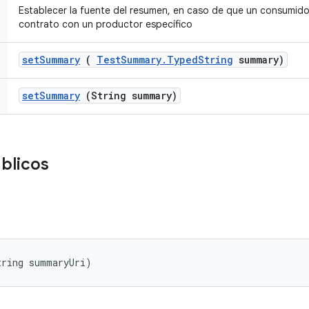
Establecer la fuente del resumen, en caso de que un consumido
contrato con un productor específico
set
Summary
(
Test
Summary
.
Typed
String
summary)
set
Summary
(String summary)
úblicos
tring summaryUri)