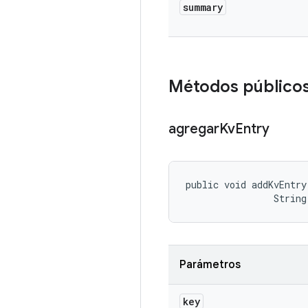
summary
Métodos público
agregar
Kv
Entry
public void addKvEntry
                String
Parámetros
key