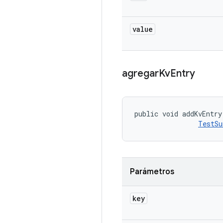
value
agregar
Kv
Entry
public void addKvEntry
TestSu
Parámetros
key