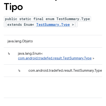
Tipo
public static final enum TestSummary.Type
extends Enum<
TestSummary.Type
>
java.lang.Objeto
↳
java.lang.Enum<
com.android.tradefed.result.TestSummary.Type
>
↳
com.android.tradefed.result.TestSummary.Type