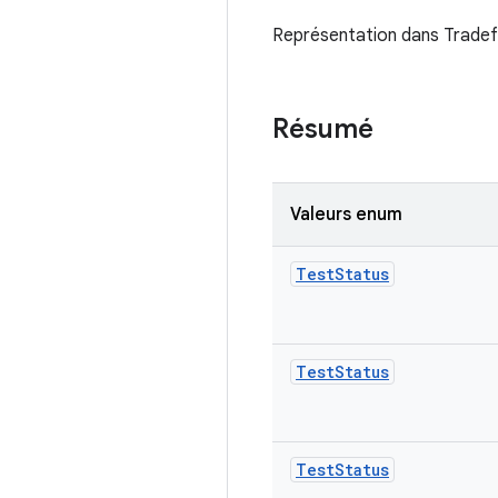
Représentation dans Tradef
Résumé
Valeurs enum
Test
Status
Test
Status
Test
Status