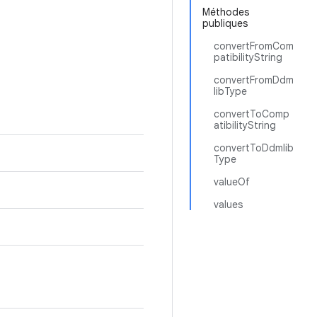
Méthodes
publiques
convertFromCom
patibilityString
convertFromDdm
libType
convertToComp
atibilityString
convertToDdmlib
Type
valueOf
values