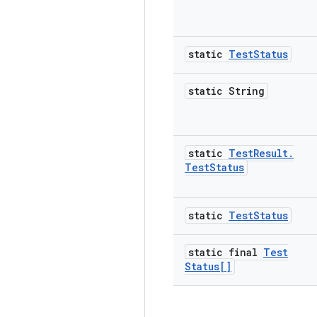
static
Test
Status
static String
static
Test
Result
.
Test
Status
static
Test
Status
static final
Test
Status[]