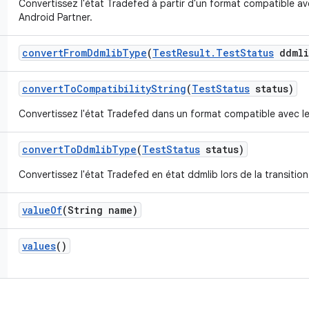
Convertissez l'état Tradefed à partir d'un format compatible a
Android Partner.
convert
From
Ddmlib
Type
(
Test
Result
.
Test
Status
ddmli
convert
To
Compatibility
String
(
Test
Status
status)
Convertissez l'état Tradefed dans un format compatible avec l
convert
To
Ddmlib
Type
(
Test
Status
status)
Convertissez l'état Tradefed en état ddmlib lors de la transition
value
Of
(String name)
values
()