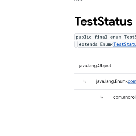
Test
Status
public final enum Test
extends Enum<
TestStat
java.lang.Object
↳
java.lang.Enum<
com
↳
com.androi