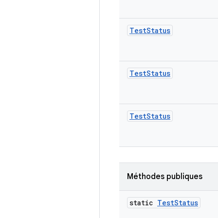
Test
Status
Test
Status
Test
Status
Méthodes publiques
static
Test
Status