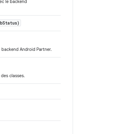
vec le backend
b
Status)
e backend Android Partner.
 des classes.