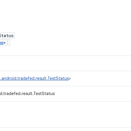
Status
us
>
.android.tradefed.result.TestStatus
>
d.tradefed.result.TestStatus