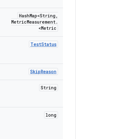
Hash
Map<String
,
Metric
Measurement
.
Metric>
Test
Status
Skip
Reason
String
long