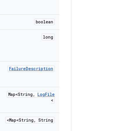
boolean
long
Failure
Description
Map<String
,
Log
File
>
Map<String
,
String>