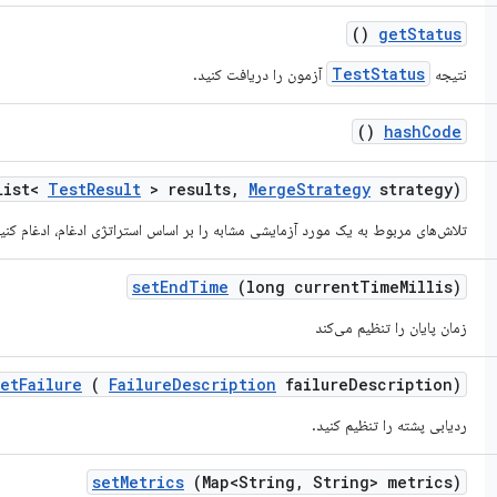
()
get
Status
TestStatus
نتیجه
آزمون را دریافت کنید.
()
hash
Code
List<
Test
Result
> results
,
Merge
Strategy
strategy)
تلاش‌های مربوط به یک مورد آزمایشی مشابه را بر اساس استراتژی ادغام، ادغام کنید
set
End
Time
(long current
Time
Millis)
زمان پایان را تنظیم می‌کند
set
Failure
(
Failure
Description
failure
Description)
ردیابی پشته را تنظیم کنید.
set
Metrics
(Map<String
,
String> metrics)