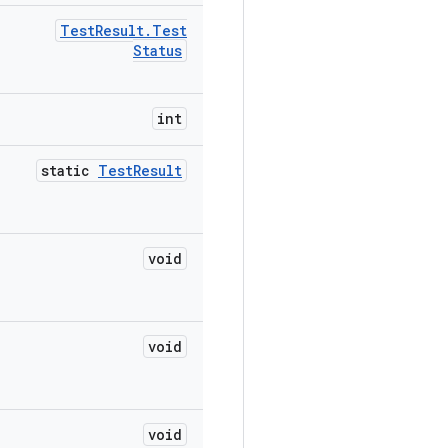
Test
Result
.
Test
Status
int
static
Test
Result
void
void
void