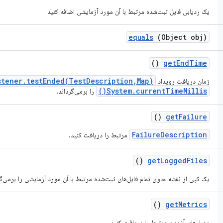
یک ردیابی فایل ثبت‌شده مرتبط با آن مورد آزمایشی اضافه کنید
equals
(Object obj)
()
get
End
Time
stener.testEnded(TestDescription,Map)
زمان دریافت رویداد
System.currentTimeMillis()
را برمی‌گرداند.
()
get
Failure
FailureDescription
مرتبط را دریافت کنید.
()
get
Logged
Files
یک کپی از نقشه حاوی تمام فایل‌های ثبت‌شده مرتبط با آن مورد آزمایشی را برمی‌گر
()
get
Metrics
معیارهای آزمون مرتبط را دریافت کنید.