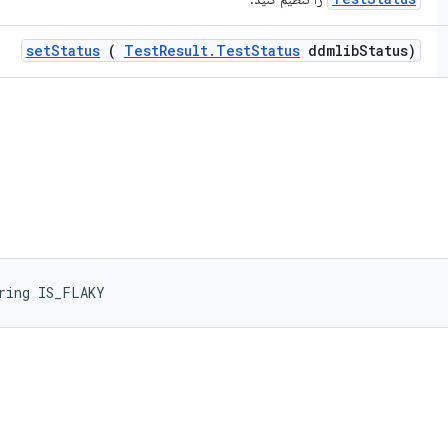
set
Status
(
Test
Result
.
Test
Status
ddmlib
Status)
ring IS_FLAKY