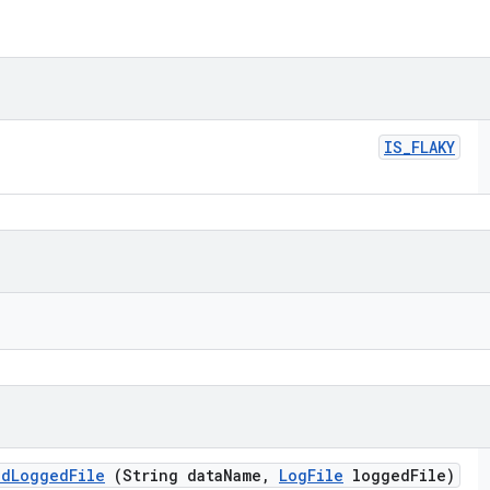
IS
_
FLAKY
dd
Logged
File
(String data
Name
,
Log
File
logged
File)