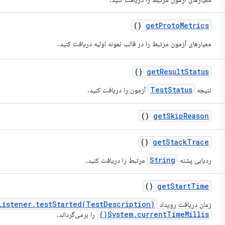
()
get
Proto
Metrics
معیارهای آزمون مرتبط را در قالب نمونه اولیه دریافت کنید.
()
get
Result
Status
TestStatus
نتیجه
آزمون را دریافت کنید.
()
get
Skip
Reason
()
get
Stack
Trace
String
ردیابی پشته
مرتبط را دریافت کنید.
()
get
Start
Time
Listener.testStarted(TestDescription)
زمان دریافت رویداد
System.currentTimeMillis()
را برمی‌گرداند.