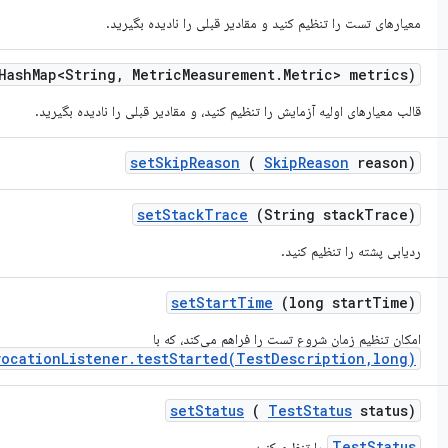
معیارهای تست را تنظیم کنید و مقادیر قبلی را نادیده بگیرید.
Hash
Map<String
,
Metric
Measurement
.
Metric> metrics)
قالب معیارهای اولیه آزمایش را تنظیم کنید، و مقادیر قبلی را نادیده بگیرید.
set
Skip
Reason
(
Skip
Reason
reason)
set
Stack
Trace
(String stack
Trace)
ردیابی پشته را تنظیم کنید.
set
Start
Time
(long start
Time)
امکان تنظیم زمان شروع تست را فراهم می‌کند، که با
vocationListener.testStarted(TestDescription,long)
set
Status
(
Test
Status
status)
TestStatus
را تنظیم کنید.