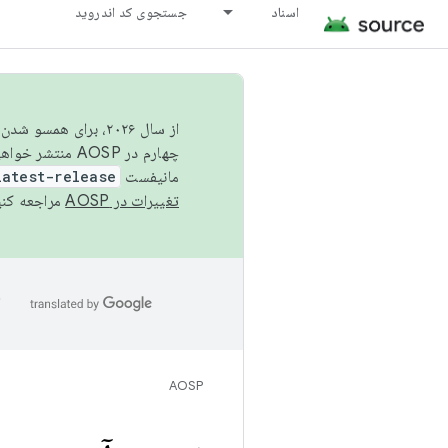
اسناد
جستجوی کد اندروید
از سال ۲۰۲۶، برای ه
چهارم در AOSP منتشر خواهیم کرد. برای ساخت و مشارکت در AOSP،
مانیفست
latest-release
تغییرات در AOSP
مراجعه کنی
ا
AOSP