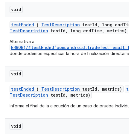
void
test
Ended
(
Test
Description
test
Id
,
long end
Time
TestDescription
testId, long endTime, metrics)
Alternativa a
ERROR(/#testEnded(com.android.tradefed.result.Te
donde podemos especificar la hora de finalización directament
void
test
Ended
(
Test
Description
test
Id
,
metrics)
tes
TestDescription
testId, metrics)
Informa el final de la ejecución de un caso de prueba individual
void