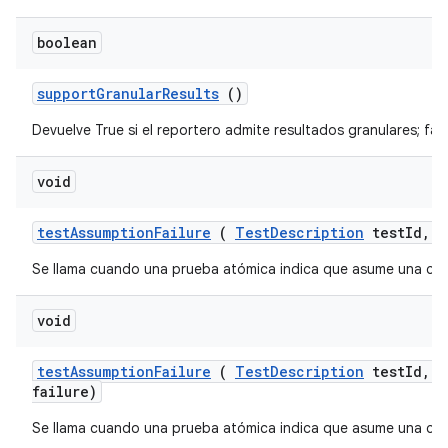
boolean
support
Granular
Results
()
Devuelve True si el reportero admite resultados granulares; fal
void
test
Assumption
Failure
(
Test
Description
test
Id
,
St
Se llama cuando una prueba atómica indica que asume una con
void
test
Assumption
Failure
(
Test
Description
test
Id
,
F
failure)
Se llama cuando una prueba atómica indica que asume una con