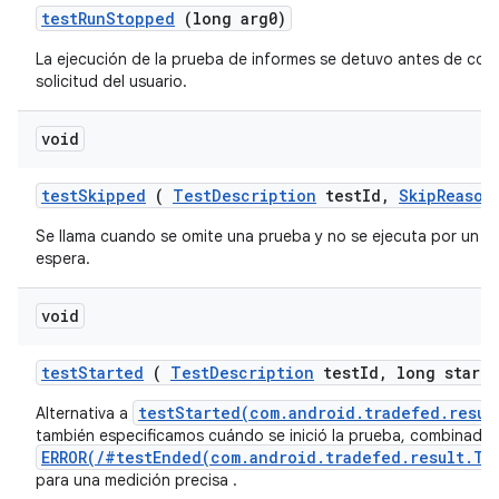
test
Run
Stopped
(long arg0)
La ejecución de la prueba de informes se detuvo antes de com
solicitud del usuario.
void
test
Skipped
(
Test
Description
test
Id
,
Skip
Reason
Se llama cuando se omite una prueba y no se ejecuta por un 
espera.
void
test
Started
(
Test
Description
test
Id
,
long start
T
testStarted(com.android.tradefed.resul
Alternativa a
también especificamos cuándo se inició la prueba, combinado
ERROR(/#testEnded(com.android.tradefed.result.Te
para una medición precisa .