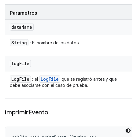
Parámetros
data
Name
String
: El nombre de los datos.
log
File
Log
File
Log
File
: el
que se registró antes y que
debe asociarse con el caso de prueba.
imprimir
Evento