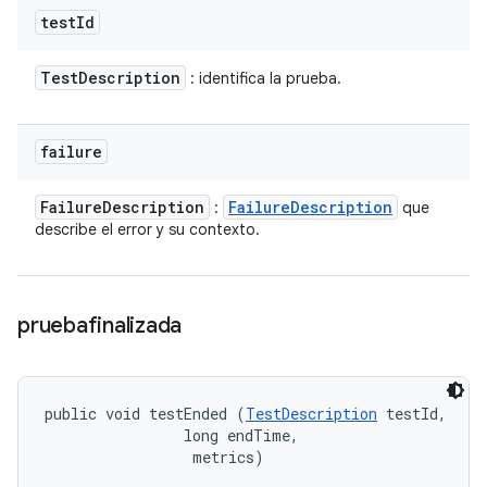
test
Id
Test
Description
: identifica la prueba.
failure
Failure
Description
Failure
Description
:
que
describe el error y su contexto.
pruebafinalizada
public void testEnded (
TestDescription
 testId, 

                long endTime, 

 metrics)