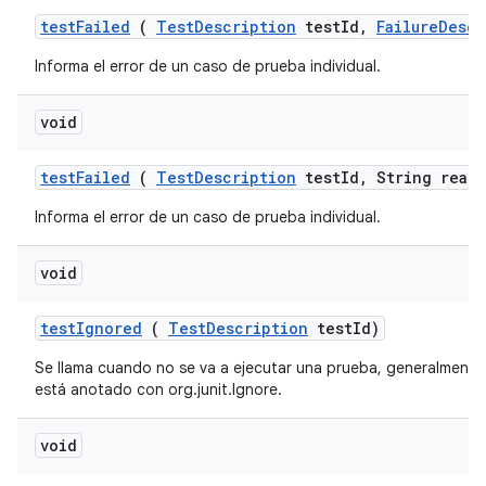
test
Failed
(
Test
Description
test
Id
,
Failure
Descr
Informa el error de un caso de prueba individual.
void
test
Failed
(
Test
Description
test
Id
,
String reaso
Informa el error de un caso de prueba individual.
void
test
Ignored
(
Test
Description
test
Id)
Se llama cuando no se va a ejecutar una prueba, generalmen
está anotado con org.junit.Ignore.
void