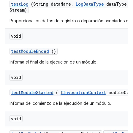
test
Log
(String data
Name
,
Log
Data
Type
data
Type
,
Stream)
Proporciona los datos de registro o depuración asociados de 
void
test
Module
Ended
()
Informa el final de la ejecución de un módulo.
void
test
Module
Started
(
IInvocation
Context
module
Con
Informa del comienzo de la ejecución de un módulo.
void