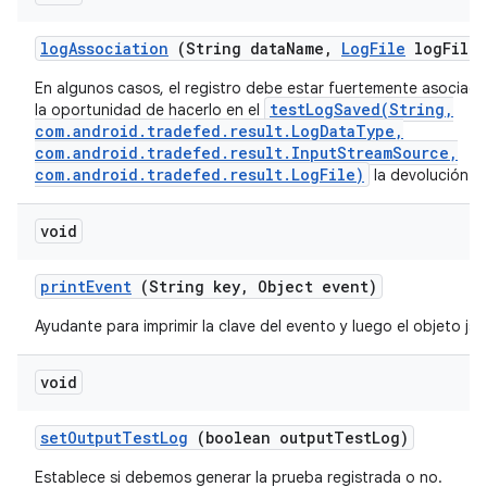
log
Association
(String data
Name
,
Log
File
log
File)
En algunos casos, el registro debe estar fuertemente asociad
testLogSaved(String,
la oportunidad de hacerlo en el
com.android.tradefed.result.LogDataType,
com.android.tradefed.result.InputStreamSource,
com.android.tradefed.result.LogFile)
la devolución de
void
print
Event
(String key
,
Object event)
Ayudante para imprimir la clave del evento y luego el objeto jso
void
set
Output
Test
Log
(boolean output
Test
Log)
Establece si debemos generar la prueba registrada o no.