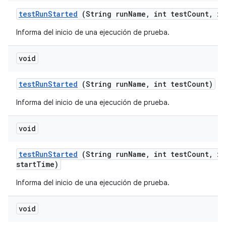
test
Run
Started
(String run
Name
,
int test
Count
,
in
Informa del inicio de una ejecución de prueba.
void
test
Run
Started
(String run
Name
,
int test
Count)
Informa del inicio de una ejecución de prueba.
void
test
Run
Started
(String run
Name
,
int test
Count
,
in
start
Time)
Informa del inicio de una ejecución de prueba.
void