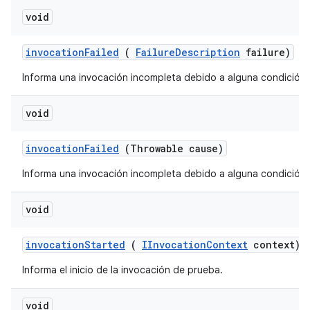
void
invocation
Failed
(
Failure
Description
failure)
Informa una invocación incompleta debido a alguna condición d
void
invocation
Failed
(Throwable cause)
Informa una invocación incompleta debido a alguna condición d
void
invocation
Started
(
IInvocation
Context
context)
Informa el inicio de la invocación de prueba.
void