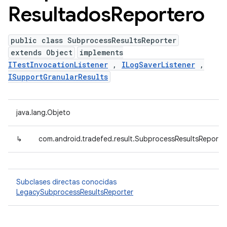
Resultados
Reportero
public class SubprocessResultsReporter
extends Object
implements
ITestInvocationListener
,
ILogSaverListener
,
ISupportGranularResults
java.lang.Objeto
↳
com.android.tradefed.result.SubprocessResultsReporte
Subclases directas conocidas
LegacySubprocessResultsReporter