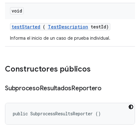
void
test
Started
(
Test
Description
test
Id)
Informa el inicio de un caso de prueba individual.
Constructores públicos
Subproceso
Resultados
Reportero
public SubprocessResultsReporter ()