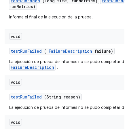
test
Run
Ended
(long time
,
run
Metrics)
testRunEnde
runMetrics)
Informa el final de la ejecución de la prueba.
void
test
Run
Failed
(
Failure
Description
failure)
La ejecución de prueba de informes no se pudo completar debi
FailureDescription
.
void
test
Run
Failed
(String reason)
La ejecución de prueba de informes no se pudo completar debid
void