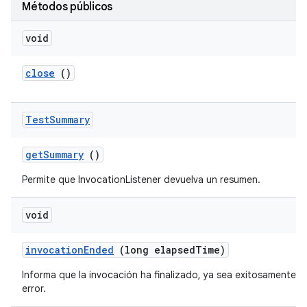
Métodos públicos
void
close
()
Test
Summary
get
Summary
()
Permite que InvocationListener devuelva un resumen.
void
invocation
Ended
(long elapsed
Time)
Informa que la invocación ha finalizado, ya sea exitosamente 
error.