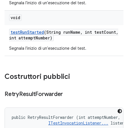
Segnala l'inizio di un'esecuzione del test.
void
test
Run
Started
(String run
Name
,
int test
Count
,
int attempt
Number)
Segnala l'inizio di un'esecuzione del test.
Costruttori pubblici
Retry
Result
Forwarder
public RetryResultForwarder (int attemptNumber, 

ITestInvocationListener...
 listene