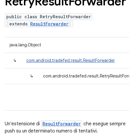
Retry
Result
Forwarder
public class RetryResultForwarder
extends
ResultForwarder
java.lang.Object
↳
com.android.tradefed.result.ResultForwarder
↳
com.android.tradefed.result.RetryResultForwa
Un'estensione di
ResultForwarder
che esegue sempre
push su un determinato numero di tentativi.