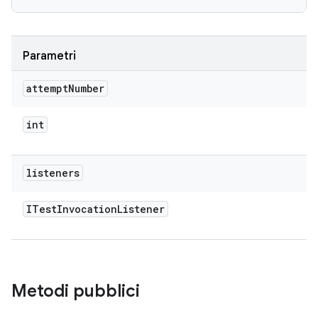
Parametri
attempt
Number
int
listeners
ITest
Invocation
Listener
Metodi pubblici