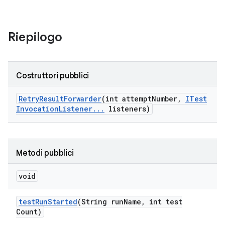
Riepilogo
Costruttori pubblici
Retry
Result
Forwarder
(int attempt
Number
,
ITest
Invocation
Listener
.
.
.
listeners)
Metodi pubblici
void
test
Run
Started
(String run
Name
,
int test
Count)