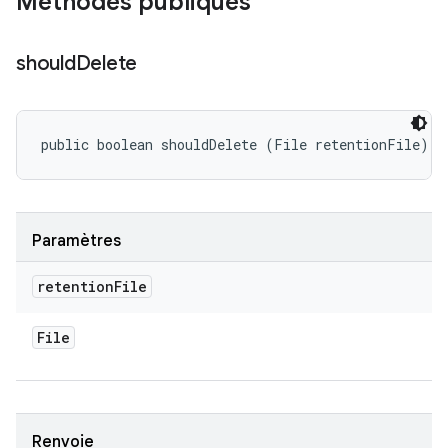
Méthodes publiques
should
Delete
public boolean shouldDelete (File retentionFile)
Paramètres
retention
File
File
Renvoie