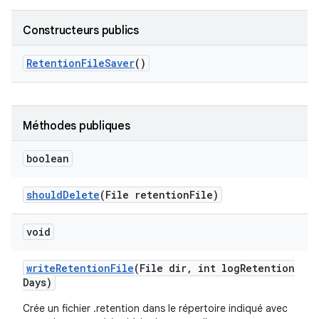
Constructeurs publics
Retention
File
Saver
()
Méthodes publiques
boolean
should
Delete
(File retention
File)
void
write
Retention
File
(File dir
,
int log
Retention
Days)
Crée un fichier .retention dans le répertoire indiqué avec