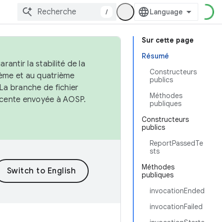
/
Sur cette page
Résumé
antir la stabilité de la
Constructeurs
ème et au quatrième
publics
 La branche de fichier
Méthodes
récente envoyée à AOSP.
publiques
Constructeurs
publics
ReportPassedTe
sts
Méthodes
publiques
invocationEnded
invocationFailed