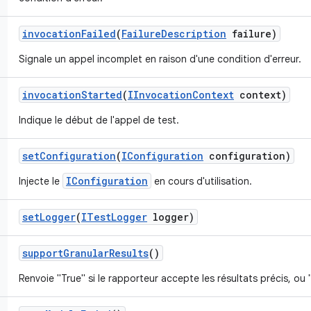
invocation
Failed
(
Failure
Description
failure)
Signale un appel incomplet en raison d'une condition d'erreur.
invocation
Started
(
IInvocation
Context
context)
Indique le début de l'appel de test.
set
Configuration
(
IConfiguration
configuration)
IConfiguration
Injecte le
en cours d'utilisation.
set
Logger
(
ITest
Logger
logger)
support
Granular
Results
()
Renvoie "True" si le rapporteur accepte les résultats précis, ou 