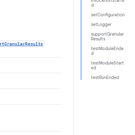
invocationStarte
d
setConfiguration
setLogger
supportGranular
Results
rtGranularResults
testModuleEnde
d
testModuleStart
ed
testRunEnded