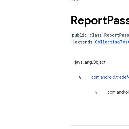
Report
Pas
public class ReportPas
extends
CollectingTes
java.lang.Object
↳
com.android.tradefe
↳
com.androi