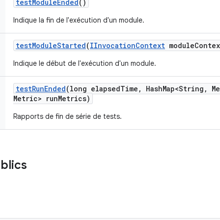
test
Module
Ended
()
Indique la fin de l'exécution d'un module.
test
Module
Started
(
IInvocation
Context
module
Contex
Indique le début de l'exécution d'un module.
test
Run
Ended
(long elapsed
Time
,
Hash
Map<String
,
Me
Metric> run
Metrics)
Rapports de fin de série de tests.
blics