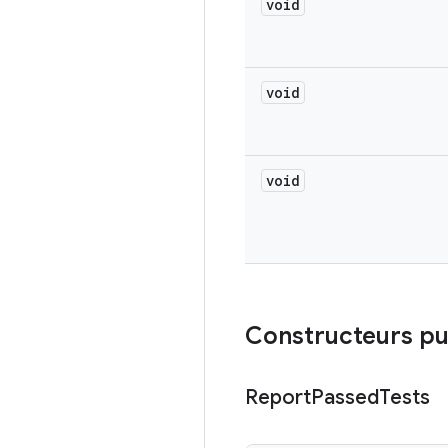
void
void
void
Constructeurs pu
Report
Passed
Tests