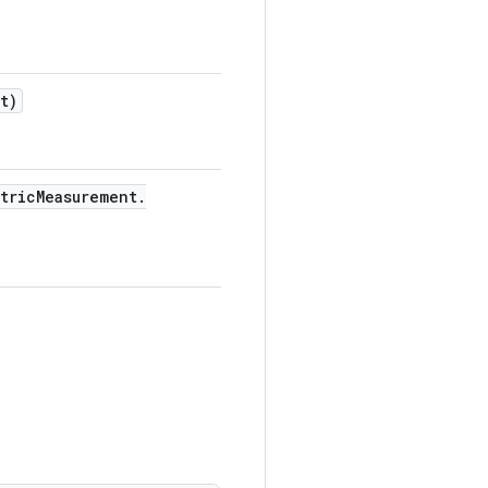
t)
tric
Measurement
.