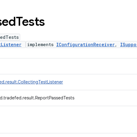
sed
Tests
sedTests
tListener
implements
IConfigurationReceiver
,
ISuppo
d.result.CollectingTestListener
d.tradefed.result.ReportPassedTests