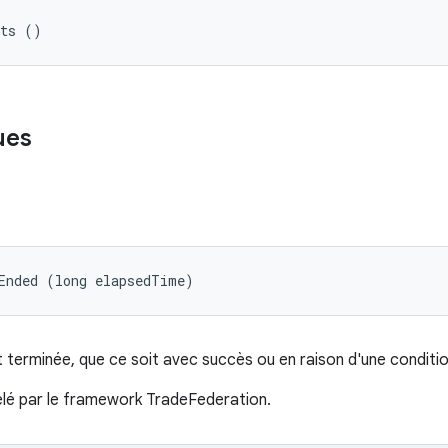
sts ()
ues
Ended (long elapsedTime)
st terminée, que ce soit avec succès ou en raison d'une conditio
é par le framework TradeFederation.