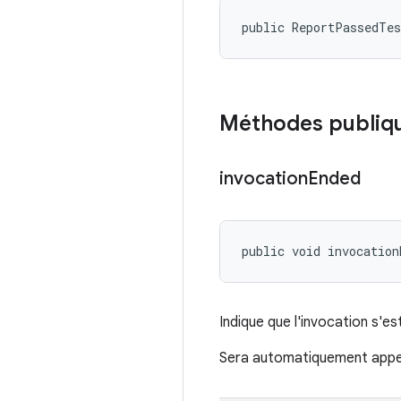
public ReportPassedTe
Méthodes publiq
invocation
Ended
public void invocation
Indique que l'invocation s'e
Sera automatiquement appel