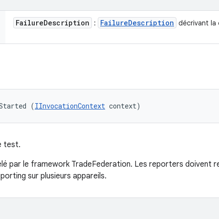
Failure
Description
Failure
Description
:
décrivant la
Started (
IInvocationContext
 context)
e test.
é par le framework TradeFederation. Les reporters doivent 
porting sur plusieurs appareils.