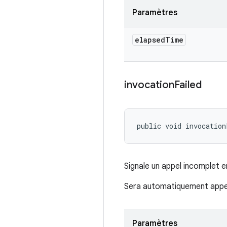
Paramètres
elapsed
Time
invocation
Failed
public void invocation
Signale un appel incomplet en
Sera automatiquement appel
Paramètres