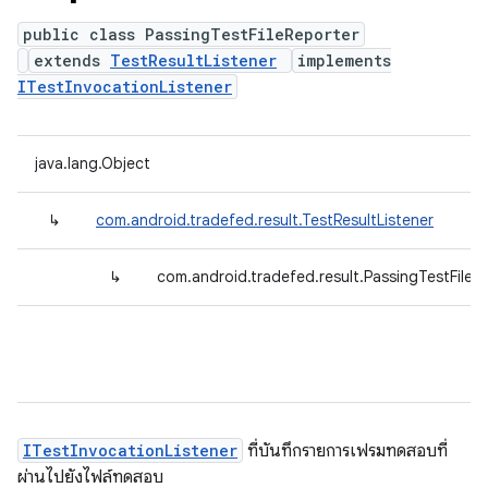
public class PassingTestFileReporter
extends
TestResultListener
implements
ITestInvocationListener
java.lang.Object
↳
com.android.tradefed.result.TestResultListener
↳
com.android.tradefed.result.PassingTestFileR
ITestInvocationListener
ที่บันทึกรายการเฟรมทดสอบที่
ผ่านไปยังไฟล์ทดสอบ