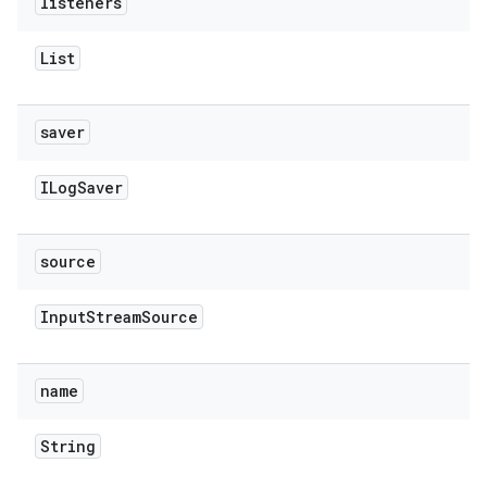
listeners
List
saver
ILog
Saver
source
Input
Stream
Source
name
String