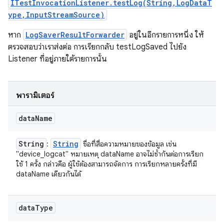
ITestInvocationListener.testLog(String,LogDataT
ype,InputStreamSource)
หาก
LogSaverResultForwarder
อยู่ในอีกรายการหนึ่ง ให้
ตรวจสอบว่าเราส่งต่อ การเรียกกลับ testLogSaved ไปยัง
Listener ที่อยู่ภายใต้รายการนั้น
พารามิเตอร์
data
Name
String
String
:
ชื่อที่สื่อความหมายของข้อมูล เช่น
"device_logcat" หมายเหตุ dataName อาจไม่ซ้ำกันต่อการเรียก
ใช้ 1 ครั้ง กล่าวคือ ผู้ใช้ต้องสามารถจัดการ การเรียกหลายครั้งที่มี
dataName เดียวกันได้
data
Type