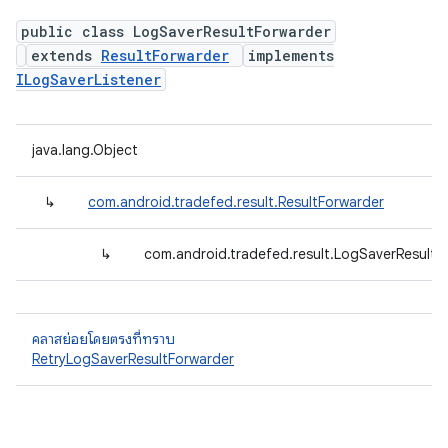
public class LogSaverResultForwarder
extends
ResultForwarder
implements
ILogSaverListener
java.lang.Object
↳
com.android.tradefed.result.ResultForwarder
↳
com.android.tradefed.result.LogSaverResultF
คลาสย่อยโดยตรงที่ทราบ
RetryLogSaverResultForwarder