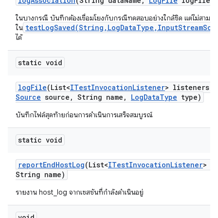
log
Association
(String data
Name
,
Log
File
log
File)
ในบางกรณี บันทึกต้องเชื่อมโยงกับกรณีทดสอบอย่างใกล้ชิด แต่ไม่สามาร
testLogSaved(String,LogDataType,InputStreamSou
ใน
ได้
static void
log
File
(List<
ITest
Invocation
Listener
> listeners
,
Source
source
,
String name
,
Log
Data
Type
type)
บันทึกไฟล์สุดท้ายก่อนการดำเนินการเสร็จสมบูรณ์
static void
report
End
Host
Log
(List<
ITest
Invocation
Listener
> l
String name)
รายงาน host_log จากเซสชันที่กำลังดำเนินอยู่
void