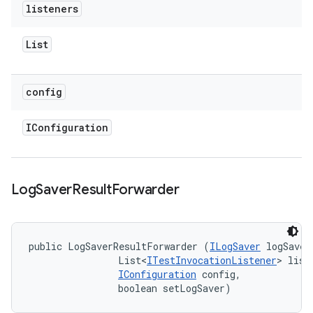
listeners
List
config
IConfiguration
Log
Saver
Result
Forwarder
public LogSaverResultForwarder (
ILogSaver
 logSaver,
                List<
ITestInvocationListener
> liste
IConfiguration
 config, 

                boolean setLogSaver)