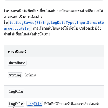
ในบางกรณี บันทึกต้องเชื่อมโยงกับกรณีทดสอบอย่างใกล้ชิด แต่ไม่
สามารถดำเนินการดังกล่าว
ใน
testLogSaved(String,LogDataType,InputStreamSo
urce,LogFile)
การเรียกกลับโดยตรงได้ ดังนั้น Callback นี้จึง
ช่วยให้เชื่อมโยงได้อย่างชัดเจน
พารามิเตอร์
data
Name
String
: ชื่อข้อมูล
log
File
Log
File
Log
File
:
ที่บันทึกไว้ก่อนหน้านี้และควรเชื่อมโยงกับ