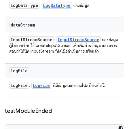
Log
Data
Type
Log
Data
Type
:
ของข้อมูล
data
Stream
Input
Stream
Source
Input
Stream
Source
:
ของข้อมูล
ผู้ใช้ควรเรียกใช้ createInputStream เพื่อเริ่มอ่านข้อมูล และตรวจ
สอบว่าได้ปิด InputStream ที่ได้เมื่อดำเนินการเสร็จแล้ว
log
File
Log
File
Log
File
:
ที่มีข้อมูลเมตาของไฟล์ที่บันทึกไว้
test
Module
Ended