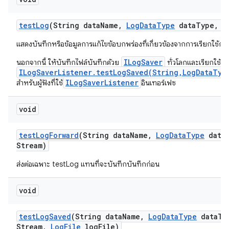
test
Log
(String data
Name
,
Log
Data
Type
data
Type
,
I
แสดงบันทึกหรือข้อมูลการแก้ไขข้อบกพร่องที่เกี่ยวข้องจากการเรียกใช้
ILogSaver
นอกจากนี้ ให้บันทึกไฟล์บันทึกด้วย
ทั่วโลกและเรียกใช้
ILogSaverListener.testLogSaved(String,LogDataTyp
ILogSaverListener
สำหรับผู้ฟังที่ใช้
อินเทอร์เฟซ
void
test
Log
Forward
(String data
Name
,
Log
Data
Type
data
Stream)
ส่งต่อเฉพาะ testLog แทนที่จะบันทึกบันทึกก่อน
void
test
Log
Saved
(String data
Name
,
Log
Data
Type
data
Ty
Stream
,
Log
File
log
File)