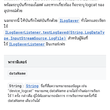
พร้อมระบุบันทึกของโฮสต์ และหากเกี่ยวข้อง ก็จะระบุ logcat ของ
อุปกรณ์ด้วย
นอกจากนี้ ให้บันทึกไฟล์บันทึกด้วย
ILogSaver
ทั่วโลกและเรียก
ใช้
ILogSaverListener.testLogSaved(String,LogDataTy
pe,InputStreamSource,LogFile)
สำหรับผู้ฟังที่
ใช้
ILogSaverListener
อินเทอร์เฟซ
พารามิเตอร์
data
Name
String
String
:
ชื่อที่สื่อความหมายของข้อมูล เช่น
"device_logcat" หมายเหตุ dataName อาจไม่ซ้ำกันต่อการเรียก
ใช้ 1 ครั้ง กล่าวคือ ผู้ใช้ต้องสามารถจัดการ การเรียกหลายครั้งที่มี
dataName เดียวกันได้