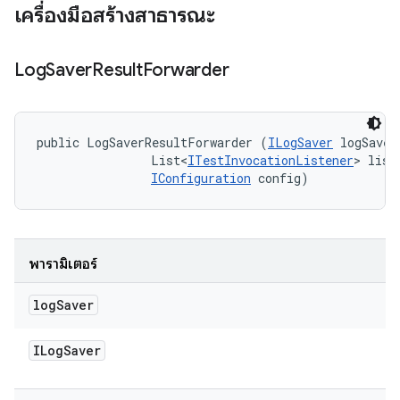
เครื่องมือสร้างสาธารณะ
Log
Saver
Result
Forwarder
public LogSaverResultForwarder (
ILogSaver
 logSaver,
                List<
ITestInvocationListener
> liste
IConfiguration
 config)
พารามิเตอร์
log
Saver
ILog
Saver