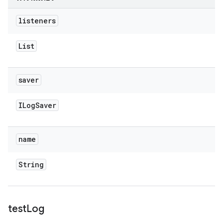
listeners
List
saver
ILog
Saver
name
String
test
Log