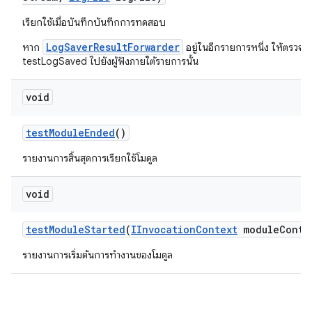
เรียกใช้เมื่อบันทึกบันทึกการทดสอบ
LogSaverResultForwarder
หาก
อยู่ในอีกรายการหนึ่ง ให้ตรวจสอ
testLogSaved ไปยังผู้ฟังภายใต้รายการนั้น
void
test
Module
Ended
()
รายงานการสิ้นสุดการเรียกใช้โมดูล
void
test
Module
Started
(
IInvocation
Context
module
Conte
รายงานการเริ่มต้นการทำงานของโมดูล