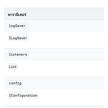
พารามิเตอร์
log
Saver
ILog
Saver
listeners
List
config
IConfiguration